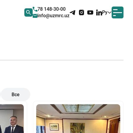
78 148-30-00
Ру
info@uzmrc.uz
Все