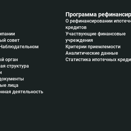
Программа рефинансир
О рефинансировании ипотеч
кредитов
мпании
Участвующие финансовые
ый совет
учреждения
 Наблюдательном
Критерии приемлемости
Аналитические данные
й орган
Статистика ипотечных кред
ая структура
и
документы
ые лица
нная деятельность