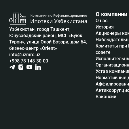
О компании
О нас
История
Узбекистан, город Ташкент,
Акционеры ко
Юнусабадский район, МСГ «Буюк
Наблюдательн
Турон», улица Олой Бозори, дом 64,
Комитеты при
бизнес-центр «Orient»
совете
info@uzmrc.uz
Исполнительны
+998 78 148-30-00
Организационн
Устав компани
Нормативные 
Аффилированн
Антикоррупцио
Вакансии