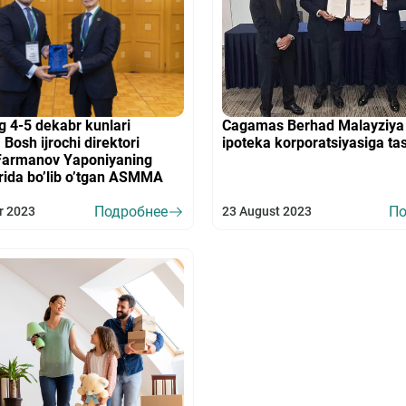
ng 4-5 dekabr kunlari
Cagamas Berhad Malayziya 
Bosh ijrochi direktori
ipoteka korporatsiyasiga tas
Farmanov Yaponiyaning
rida bo’lib o’tgan ASMMA
Подробнее
По
r 2023
23 August 2023