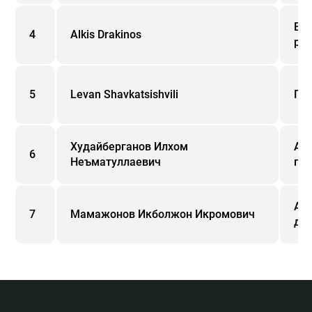
ЕБР
4
Alkis Drakinos
рук
5
Levan Shavkatsishvili
Пен
Худайберганов Илхом
АКБ
6
Неъматуллаевич
по
АО
7
Мамажонов Икболжон Икромович
дир