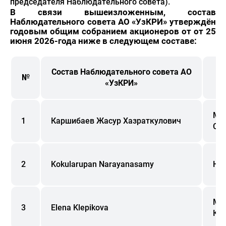
председателя Наблюдательного совета).
В связи вышеизложенным, состав
Наблюдательного совета АО «УзКРИ» утверждён
годовым общим собранием акционеров от от 25
июня 2026-года ниже в следующем составе:
Состав Наблюдательного совета АО
№
«УзКРИ»
Ми
1
Каршибаев Жасур Хазраткулович
Со
2
Kokularupan Narayanasamy
Не
Ме
3
Elena Klepikova
Кор