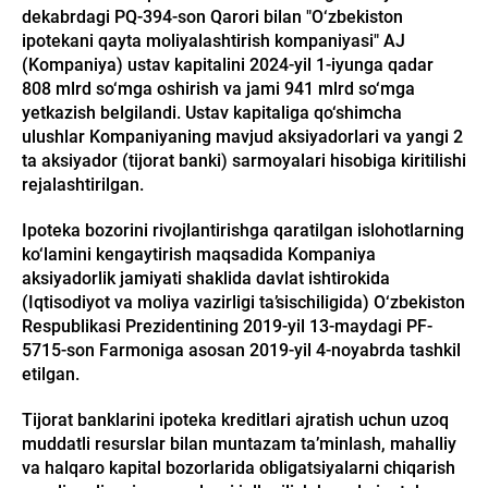
dekabrdagi PQ-394-son Qarori bilan "O‘zbekiston
ipotekani qayta moliyalashtirish kompaniyasi" AJ
(Kompaniya) ustav kapitalini 2024-yil 1-iyunga qadar
808 mlrd so‘mga oshirish va jami 941 mlrd so‘mga
yetkazish belgilandi. Ustav kapitaliga qo‘shimcha
ulushlar Kompaniyaning mavjud aksiyadorlari va yangi 2
ta aksiyador (tijorat banki) sarmoyalari hisobiga kiritilishi
rejalashtirilgan.
Ipoteka bozorini rivojlantirishga qaratilgan islohotlarning
ko‘lamini kengaytirish maqsadida Kompaniya
aksiyadorlik jamiyati shaklida davlat ishtirokida
(Iqtisodiyot va moliya vazirligi ta’sischiligida) O‘zbekiston
Respublikasi Prezidentining 2019-yil 13-maydagi PF-
5715-son Farmoniga asosan 2019-yil 4-noyabrda tashkil
etilgan.
Tijorat banklarini ipoteka kreditlari ajratish uchun uzoq
muddatli resurslar bilan muntazam ta’minlash, mahalliy
va halqaro kapital bozorlarida obligatsiyalarni chiqarish