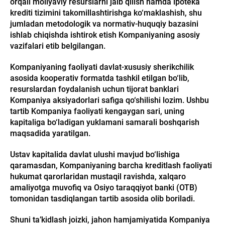
orqali moliyaviy resurslarni jalb qilish hamda ipoteka
krediti tizimini takomillashtirishga ko‘maklashish, shu
jumladan metodologik va normativ-huquqiy bazasini
ishlab chiqishda ishtirok etish Kompaniyaning asosiy
vazifalari etib belgilangan.
Kompaniyaning faoliyati davlat-xususiy sherikchilik
asosida kooperativ formatda tashkil etilgan bo‘lib,
resurslardan foydalanish uchun tijorat banklari
Kompaniya aksiyadorlari safiga qo‘shilishi lozim. Ushbu
tartib Kompaniya faoliyati kengaygan sari, uning
kapitaliga bo‘ladigan yuklamani samarali boshqarish
maqsadida yaratilgan.
Ustav kapitalida davlat ulushi mavjud bo‘lishiga
qaramasdan, Kompaniyaning barcha kreditlash faoliyati
hukumat qarorlaridan mustaqil ravishda, xalqaro
amaliyotga muvofiq va Osiyo taraqqiyot banki (OTB)
tomonidan tasdiqlangan tartib asosida olib boriladi.
Shuni ta’kidlash joizki, jahon hamjamiyatida Kompaniya