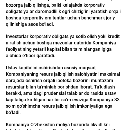
bozorga jalb qilishga, balki kelajakda korporativ
obligatsiyalar daromadlilik egri chizig‘ini yaratish orqali
boshqa korporativ emitentlar uchun benchmark joriy
qilinishiga asos bo‘ladi.
Investorlar korporativ obligatsiya sotib olish yoki kredit
ajratish uchun boshqa mezonlar qatorida Kompaniya
faoliyatining yetarli kapital bilan ta’minlanganligiga
alohida e’tibor qaratadi.
Ustav kapitalini oshirishdan asosiy maqsad,
Kompaniyaning resurs jalb qilish salohiyatini maksimal
darajada oshirish orqali ipoteka bozorini muntazam
resurslar bilan ta’minlab borishdan iborat. Ta’kidlash
kerakki, amaldagi prudensial talablar doirasida ustav
kapitaliga kiritilgan har bir so‘m evaziga Kompaniya 33
so‘m qo‘shimcha resurs jalb qilish imkoniyatiga ega
bo‘ladi.
Kompaniya O‘zbekiston moliya bozorida likvidlikni