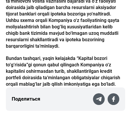
ta’minlovchi vosita vazifasini bajaradi va o‘z faoliyati
doirasida jalb qiladigan barcha resurslarni aksiyador
tijorat banklari orqali ipoteka bozoriga yo‘naltiradi.
Ushbu sxema orqali Kompaniya o‘z faoliyatining qayta
moliyalashtirish bilan bog‘liq xususiyatlaridan kelib
chiqib bank tizimida mavjud bo‘lmagan uzoq muddatli
resurslarni shakllantiradi va ipoteka bozorining
barqarorligini ta’minlaydi.
Bundan tashqari, yaqin kelajakda “Kapital bozori
to‘g‘risida”gi qonun qabul qilingach Kompaniya o‘z
kapitalini oshirmasdan turib, shakllantirilgan kredit
portfeli doirasida ta’minlangan obligatsiyalar chiqarish
orqali mablag‘lar jalb qilish imkoniyatiga ega bo‘ladi.
Поделиться