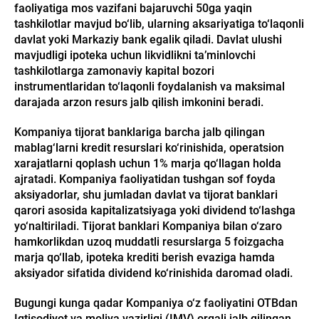
faoliyatiga mos vazifani bajaruvchi 50ga yaqin
tashkilotlar mavjud bo‘lib, ularning aksariyatiga to‘laqonli
davlat yoki Markaziy bank egalik qiladi. Davlat ulushi
mavjudligi ipoteka uchun likvidlikni ta’minlovchi
tashkilotlarga zamonaviy kapital bozori
instrumentlaridan to‘laqonli foydalanish va maksimal
darajada arzon resurs jalb qilish imkonini beradi.
Kompaniya tijorat banklariga barcha jalb qilingan
mablag‘larni kredit resurslari ko‘rinishida, operatsion
xarajatlarni qoplash uchun 1% marja qo‘llagan holda
ajratadi. Kompaniya faoliyatidan tushgan sof foyda
aksiyadorlar, shu jumladan davlat va tijorat banklari
qarori asosida kapitalizatsiyaga yoki dividend to‘lashga
yo‘naltiriladi. Tijorat banklari Kompaniya bilan o‘zaro
hamkorlikdan uzoq muddatli resurslarga 5 foizgacha
marja qo‘llab, ipoteka krediti berish evaziga hamda
aksiyador sifatida dividend ko‘rinishida daromad oladi.
Bugungi kunga qadar Kompaniya o‘z faoliyatini OTBdan
Iqtisodiyot va moliya vazirligi (IMV) orqali jalb qilingan,