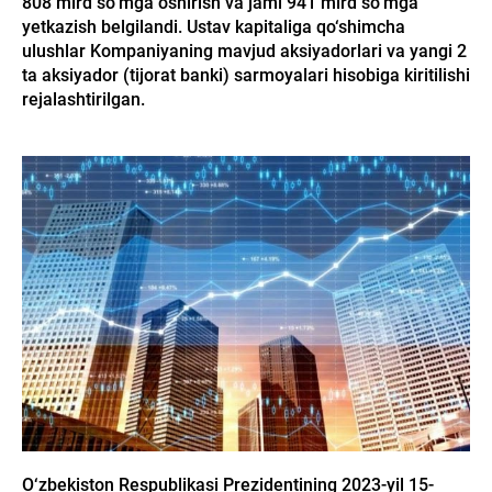
808 mlrd so‘mga oshirish va jami 941 mlrd so‘mga
yetkazish belgilandi. Ustav kapitaliga qo‘shimcha
ulushlar Kompaniyaning mavjud aksiyadorlari va yangi 2
ta aksiyador (tijorat banki) sarmoyalari hisobiga kiritilishi
rejalashtirilgan.
O‘zbekiston Respublikasi Prezidentining 2023-yil 15-