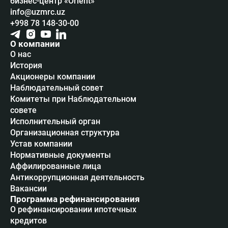
бизнес-центр «Orient»
info@uzmrc.uz
+998 78 148-30-00
О компании
О нас
История
Акционеры компании
Наблюдательный совет
Комитеты при Наблюдательном
совете
Исполнительный орган
Организационная структура
Устав компании
Нормативные документы
Аффилированные лица
Антикоррупционная деятельность
Вакансии
Программа рефинансирования
О рефинансировании ипотечных
кредитов