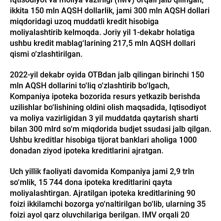
ikkita 150 mln AQSH dollarlik, jami 300 mln AQSH dollari
miqdoridagi uzoq muddatli kredit hisobiga
moliyalashtirib kelmoqda. Joriy yil 1-dekabr holatiga
ushbu kredit mablag‘larining 217,5 mln AQSH dollari
qismi o‘zlashtirilgan.
2022-yil dekabr oyida OTBdan jalb qilingan birinchi 150
mln AQSH dollarini to‘liq o‘zlashtirib bo‘lgach,
Kompaniya ipoteka bozorida resurs yetkazib berishda
uzilishlar bo‘lishining oldini olish maqsadida, Iqtisodiyot
va moliya vazirligidan 3 yil muddatda qaytarish sharti
bilan 300 mlrd so‘m miqdorida budjet ssudasi jalb qilgan.
Ushbu kreditlar hisobiga tijorat banklari aholiga 1000
donadan ziyod ipoteka kreditlarini ajratgan.
Uch yillik faoliyati davomida Kompaniya jami 2,9 trln
so‘mlik, 15 744 dona ipoteka kreditlarini qayta
moliyalashtirgan. Ajratilgan ipoteka kreditlarining 90
foizi ikkilamchi bozorga yo‘naltirilgan bo‘lib, ularning 35
foizi ayol qarz oluvchilariga berilgan. IMV orqali 20