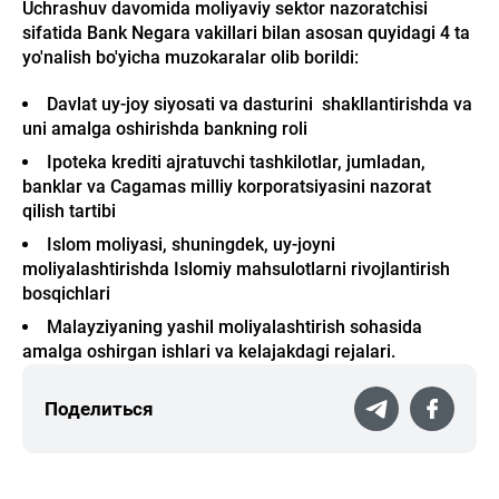
Uchrashuv davomida moliyaviy sektor nazoratchisi
sifatida Bank Negara vakillari bilan asosan quyidagi 4 ta
yo'nalish bo'yicha muzokaralar olib borildi:
Davlat uy-joy siyosati va dasturini shakllantirishda va
uni amalga oshirishda bankning roli
Ipoteka krediti ajratuvchi tashkilotlar, jumladan,
banklar va Cagamas milliy korporatsiyasini nazorat
qilish tartibi
Islom moliyasi, shuningdek, uy-joyni
moliyalashtirishda Islomiy mahsulotlarni rivojlantirish
bosqichlari
Malayziyaning yashil moliyalashtirish sohasida
amalga oshirgan ishlari va kelajakdagi rejalari.
Поделиться