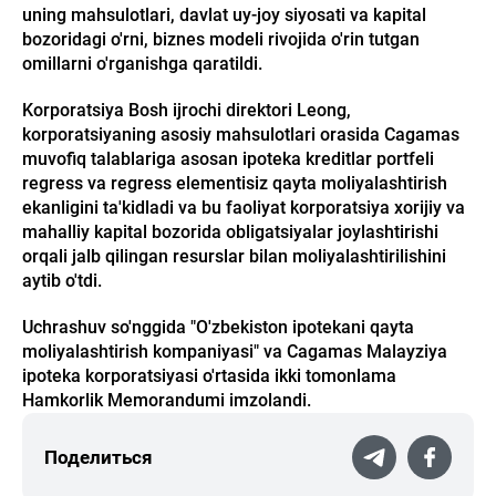
uning mahsulotlari, davlat uy-joy siyosati va kapital
bozoridagi o'rni, biznes modeli rivojida o'rin tutgan
omillarni o'rganishga qaratildi.
Korporatsiya Bosh ijrochi direktori Leong,
korporatsiyaning asosiy mahsulotlari orasida Cagamas
muvofiq talablariga asosan ipoteka kreditlar portfeli
regress va regress elementisiz qayta moliyalashtirish
ekanligini ta'kidladi va bu faoliyat korporatsiya xorijiy va
mahalliy kapital bozorida obligatsiyalar joylashtirishi
orqali jalb qilingan resurslar bilan moliyalashtirilishini
aytib o'tdi.
Uchrashuv so'nggida "O'zbekiston ipotekani qayta
moliyalashtirish kompaniyasi" va Cagamas Malayziya
ipoteka korporatsiyasi o'rtasida ikki tomonlama
Hamkorlik Memorandumi imzolandi.
Поделиться