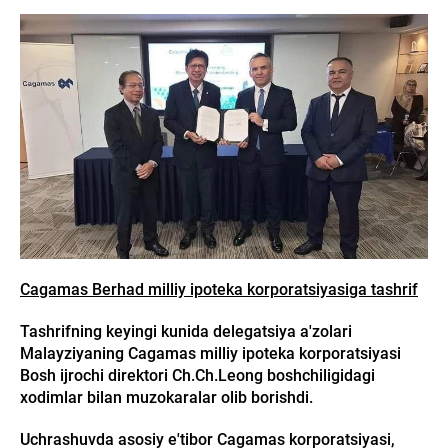
Cagamas Berhad milliy ipoteka korporatsiyasiga tashrif
Tashrifning keyingi kunida delegatsiya a'zolari
Malayziyaning Cagamas milliy ipoteka korporatsiyasi
Bosh ijrochi direktori Ch.Ch.Leong boshchiligidagi
xodimlar bilan muzokaralar olib borishdi.
Uchrashuvda asosiy e'tibor Cagamas korporatsiyasi,