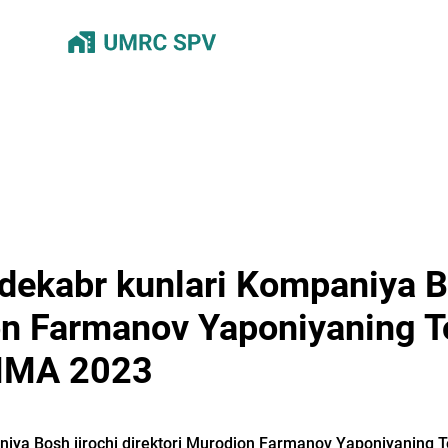
 dekabr kunlari Kompaniya B
on Farmanov Yaponiyaning T
SMMA 2023
aniya Bosh ijrochi direktori Murodjon Farmanov Yaponiyaning 