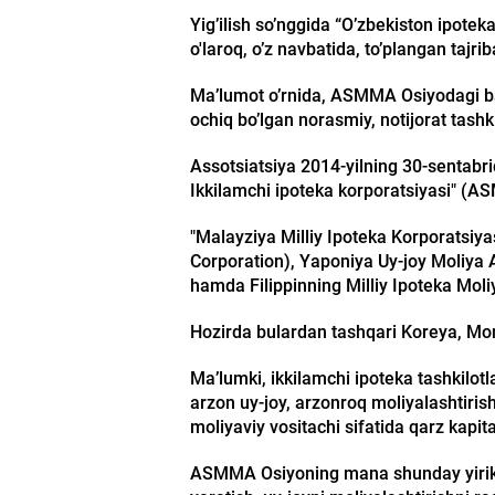
Yig’ilish so’nggida “O’zbekiston ipote
o'laroq, o’z navbatida, to’plangan tajr
Ma’lumot o’rnida, ASMMA Osiyodagi barc
ochiq bo’lgan norasmiy, notijorat tashki
Assotsiatsiya 2014-yilning 30-sentabr
Ikkilamchi ipoteka korporatsiyasi" (AS
"Malayziya Milliy Ipoteka Korporatsiy
Corporation), Yaponiya Uy-joy Moliya 
hamda Filippinning Milliy Ipoteka Mol
Hozirda bulardan tashqari Koreya, Mong
Ma’lumki, ikkilamchi ipoteka tashkilotla
arzon uy-joy, arzonroq moliyalashtirish
moliyaviy vositachi sifatida qarz kapit
ASMMA Osiyoning mana shunday yirik tas