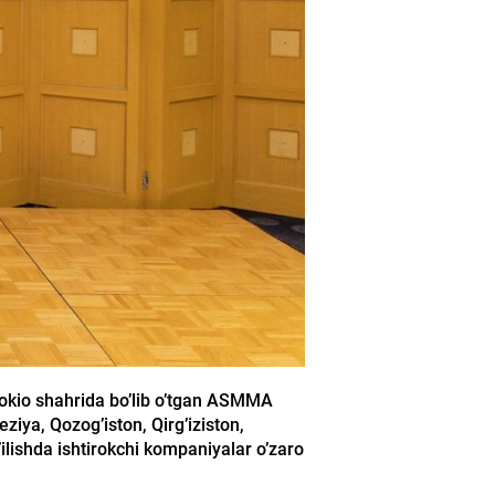
Tokio shahrida bo’lib o’tgan ASMMA
eziya, Qozog’iston, Qirg’iziston,
’ilishda ishtirokchi kompaniyalar o’zaro