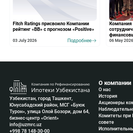
Fitch Ratings присвоило Компании
Компания 
рейтинг «BB» с прогнозом «Positive»
сотрудни
финансов
Подробнее
03 July 2026
06 May 202
О компании
О нас
История
Узбекистан, город Ташкент,
Акционеры ко
Юнусабадский район, МСГ «Буюк
Наблюдательн
Турон», улица Олой Бозори, дом 64,
Комитеты при
бизнес-центр «Orient»
совете
info@uzmrc.uz
Исполнительны
+998 78 148-30-00