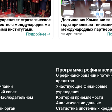
укрепляет стратегическое
Достижения Компании за 
чество с международными
годы привлекают вниман
ыми институтами.
международных партнеро
Подробнее
По
6
23 April 2026
Программа рефинансир
О рефинансировании ипотеч
кредитов
мпании
Участвующие финансовые
ый совет
учреждения
 Наблюдательном
Критерии приемлемости
Аналитические данные
й орган
Статистика ипотечных кред