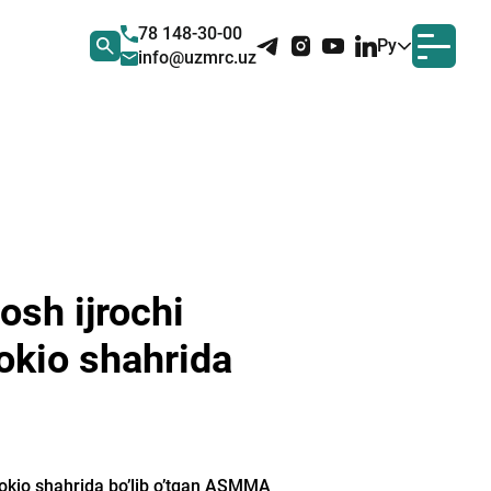
78 148-30-00
Ру
info@uzmrc.uz
osh ijrochi
okio shahrida
Tokio shahrida bo’lib o’tgan ASMMA