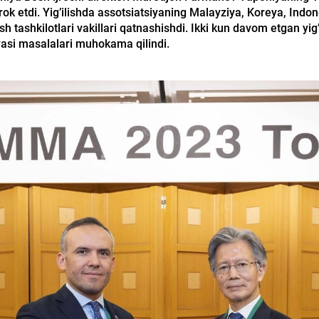
tirok etdi. Yig’ilishda assotsiatsiyaning Malayziya, Koreya, Indon
sh tashkilotlari vakillari qatnashishdi. Ikki kun davom etgan yig
iyasi masalalari muhokama qilindi.