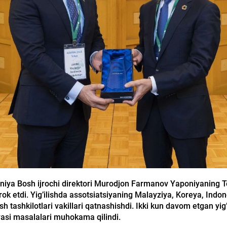
aniya Bosh ijrochi direktori Murodjon Farmanov Yaponiyaning 
tirok etdi. Yig’ilishda assotsiatsiyaning Malayziya, Koreya, Indon
sh tashkilotlari vakillari qatnashishdi. Ikki kun davom etgan yig
iyasi masalalari muhokama qilindi.