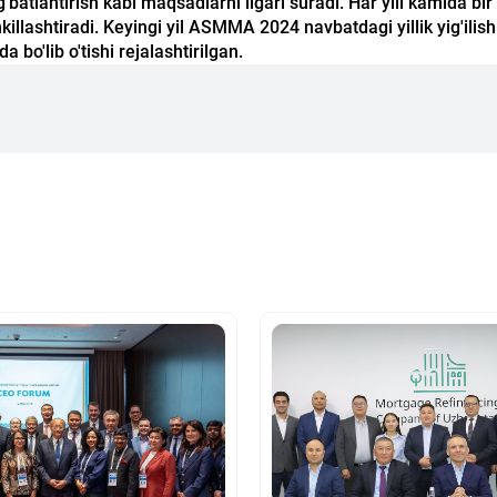
g’batlantirish kabi maqsadlarni ilgari suradi. Har yili kamida bi
hkillashtiradi. Keyingi yil ASMMA 2024 navbatdagi yillik yig'ilis
bo'lib o'tishi rejalashtirilgan.