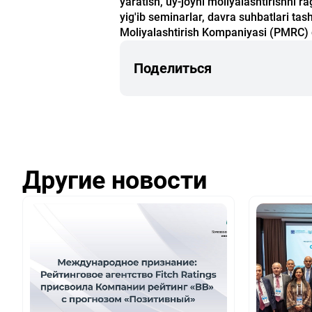
yaratish, uy-joyni moliyalashtirishni ra
yig'ib seminarlar, davra suhbatlari tas
Moliyalashtirish Kompaniyasi (PMRC) da 
Поделиться
Другие новости