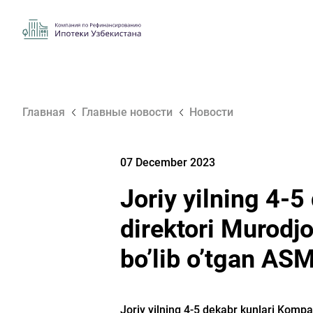
Главная
Главные новости
Новости
07 December 2023
Joriy yilning 4-5
direktori Murodj
bo’lib o’tgan A
Joriy yilning 4-5 dekabr kunlari Komp