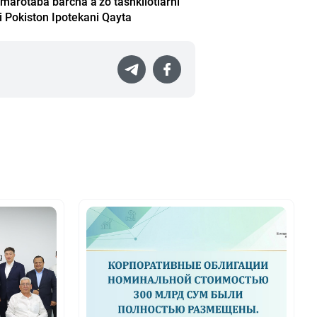
r marotaba barcha a'zo tashkilotlarni
hi Pokiston Ipotekani Qayta