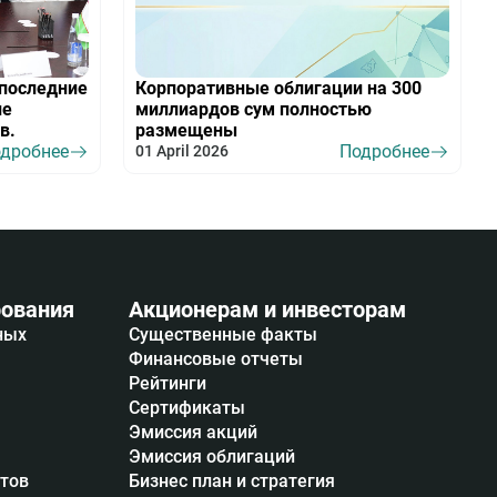
последние
Корпоративные облигации на 300
ие
миллиардов сум полностью
в.
размещены
дробнее
Подробнее
01 April 2026
ования
Акционерам и инвесторам
ных
Существенные факты
Финансовые отчеты
Рейтинги
Сертификаты
Эмиссия акций
Эмиссия облигаций
итов
Бизнес план и стратегия