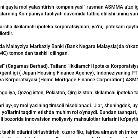
kani qayta moliyalashtirish kompaniyasi” rasman ASMMA a’zoligig
ibalarning Kompaniya faoliyati davomida tatbiq etilishi uning yan
ha ikkilamchi ipoteka korporatsiyalari, ya’ni, ipotekani qayta 
lotdir.
ida Malayziya Markaziy Banki (Bank Negara Malaysia)da o'tkaz
MC) tomonidan tashkil qilingan.
asi" (Cagamas Berhad), Tailand "Ikkilamchi Ipoteka Korporatsi
Agentligi ( Japan Housing Finance Agency), Indoneziyaning PT S
iya Korporatsiyasi (Home Mortgage Finance Corporation) ASMMA 
oliya, Qozog'iston, Pokiston, Qirg'iziston ikkilamchi ipoteka t
ri uy-joy moliyasining timsoli hisoblanadi. Ular, shuningdek, uy-
 yo’llarini taqdim etishda muhim rol o’ynaydi. Bundan tashqari, 
ali bozorida innovatsion moliyaviy mahsulotlar turlarini ko’payt
hkilotlarini birlashtirish, o’zaro fikr, tajriba almashish imko