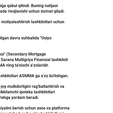
a qabul qilindi. Buning natijasi
ada rivojlanishi uchun xizmat qiladi.
moliyalashtirish tashkilotlari uchun
ilgan davra suhbatida "Osiyo
yasi" (Secondary Mortgage
arana Multigriya Finansial tashkiloti
ning ta'sischi a'zolaridir.
ashkilotlari ASMMA ga a'zo bo'lishgan.
joy mulkdorligini rag’batlantirish va
ikkilamchi ipoteka tashkilotlari
irishga yordam beradi.
niyatini berish uchun asos va platforma