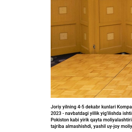
Joriy yilning 4-5 dekabr kunlari Komp
2023 - navbatdagi yillik yig’ilishda ish
Pokiston kabi yirik qayta moliyalashtiri
tajriba almashishdi, yashil uy-joy mol