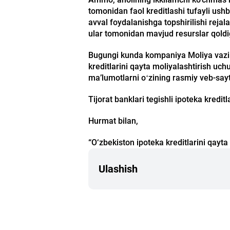
tomonidan faol kreditlashi tufayli ush
avval foydalanishga topshirilishi rejal
ular tomonidan mavjud resurslar qoldig
Bugungi kunda kompaniya Moliya vazirli
kreditlarini qayta moliyalashtirish uc
maʼlumotlarni oʻzining rasmiy veb-sayt
Tijorat banklari tegishli ipoteka kredi
Hurmat bilan,
“O‘zbekiston ipoteka kreditlarini qayt
Ulashish