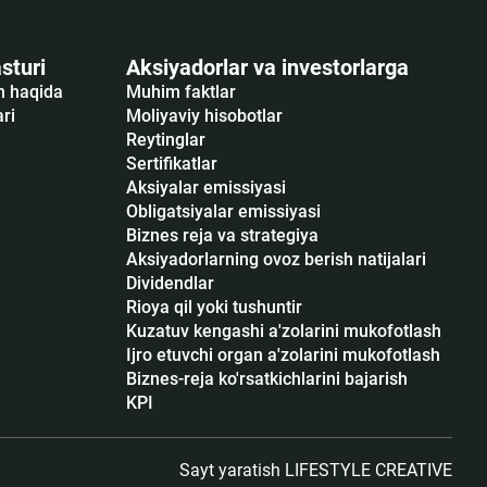
sturi
Aksiyadorlar va investorlarga
sh haqida
Muhim faktlar
ari
Moliyaviy hisobotlar
Reytinglar
Sertifikatlar
Аksiyalar emissiyasi
Obligatsiyalar emissiyasi
Biznes reja va strategiya
Aksiyadorlarning ovoz berish natijalari
Dividendlar
Rioya qil yoki tushuntir
Kuzatuv kengashi a'zolarini mukofotlash
Ijro etuvchi organ a'zolarini mukofotlash
Biznes-reja ko'rsatkichlarini bajarish
KPI
Sayt yaratish
LIFESTYLE CREATIVE