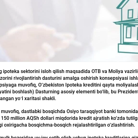
 ipoteka sektorini isloh qilish maqsadida OTB va Moliya vazirlig
orini rivojlantirish dasturini amalga oshirish konsepsiyasi ish
psiyaga muvofiq, O‘zbekiston Ipoteka kreditini qayta moliyalas
oliyatini boshlash) Dasturning asosiy elementi bo‘lib, bu Prezi
ngan yoʻl xaritasi shakli.
muvofiq, dastlabki bosqichda Osiyo taraqqiyot banki tomonidan 
150 million AQSh dollari miqdorida kredit ajratish ko‘zda tutilga
gi oxirigacha bosqichma-bosqich rejalashtirilgan o‘zlashtirish.
k bozoridan uy-joy sotib olish uchun ipoteka kreditlariga qiziq