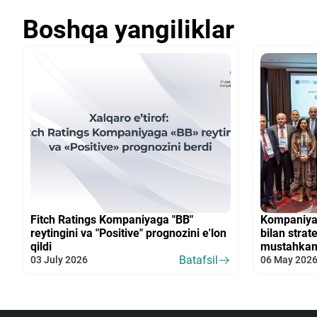
Boshqa yangiliklar
Fitch Ratings Kompaniyaga "BB"
Kompaniya x
reytingini va "Positive" prognozini e'lon
bilan strat
qildi
mustahka
Batafsil
03 July 2026
06 May 202