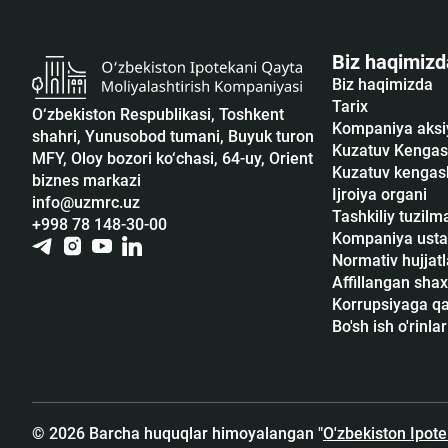
Biz haqimizd
Biz haqimizda
Tarix
O‘zbekiston Respublikasi, Toshkent
Kompaniya aksi
shahri, Yunusobod tumani, Buyuk turon
Kuzatuv Kengas
MFY, Oloy bozori ko‘chasi, 64-uy, Orient
Kuzatuv kengash
biznes markazi
Ijroiya organi
info@uzmrc.uz
Tashkiliy tuzilm
+998 78 148-30-00
Kompaniya usta
Normativ hujjatl
Affillangan shax
Korrupsiyaga qar
Bo'sh ish o'rinlar
© 2026 Barcha huquqlar himoyalangan "
O'zbekiston Ipot