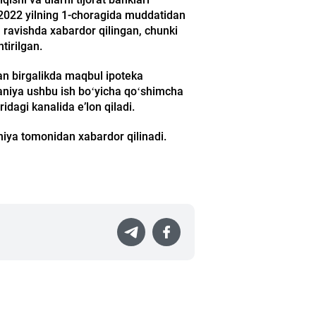
r 2022 yilning 1-choragida muddatidan
a ravishda xabardor qilingan, chunki
tirilgan.
lan birgalikda maqbul ipoteka
mpaniya ushbu ish boʻyicha qoʻshimcha
dagi kanalida eʼlon qiladi.
aniya tomonidan xabardor qilinadi.