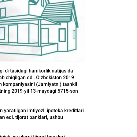
i o'rtasidagi hamkorlik natijasida
lab chiqilgan edi. O‘zbekiston 2019
h kompaniyasini (Jamiyatni) tashkil
dentning 2019-yil 13-maydagi 5715-son
yaratilgan imtiyozli ipoteka kreditlari
n edi. tijorat banklari, ushbu
ishi va ularni tijorat banklari