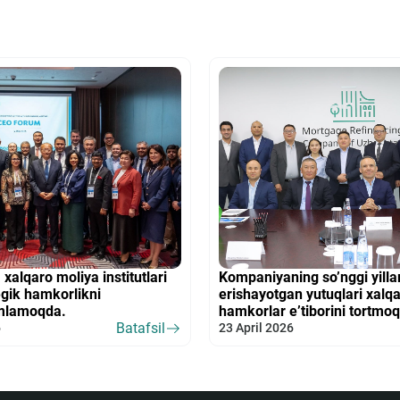
alqaro moliya institutlari
Kompaniyaning so’nggi yilla
egik hamkorlikni
erishayotgan yutuqlari xalq
mlamoqda.
hamkorlar e’tiborini tortmo
Batafsil
6
23 April 2026