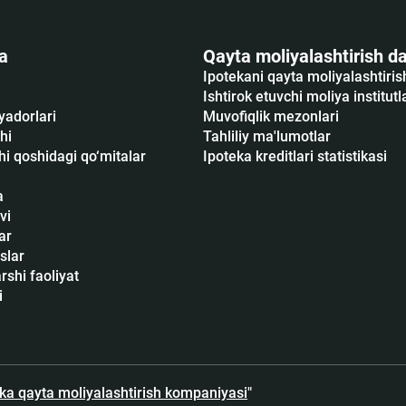
a
Qayta moliyalashtirish da
Ipotekani qayta moliyalashtiri
Ishtirok etuvchi moliya institutl
yadorlari
Muvofiqlik mezonlari
hi
Tahliliy ma'lumotlar
i qoshidagi qo‘mitalar
Ipoteka kreditlari statistikasi
a
vi
ar
slar
shi faoliyat
i
eka qayta moliyalashtirish kompaniyasi
"