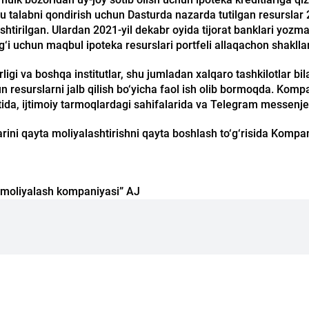
bu talabni qondirish uchun Dasturda nazarda tutilgan resursla
ashtirilgan. Ulardan 2021-yil dekabr oyida tijorat banklari yozm
‘i uchun maqbul ipoteka resurslari portfeli allaqachon shakllan
gi va boshqa institutlar, shu jumladan xalqaro tashkilotlar bi
hun resurslarni jalb qilish bo‘yicha faol ish olib bormoqda. Ko
ida, ijtimoiy tarmoqlardagi sahifalarida va Telegram messenjeri
tlarini qayta moliyalashtirishni qayta boshlash to‘g‘risida Komp
a moliyalash kompaniyasi” AJ