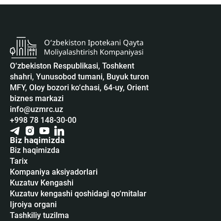
O‘zbekiston Respublikasi, Toshkent
shahri, Yunusobod tumani, Buyuk turon
MFY, Oloy bozori ko‘chasi, 64-uy, Orient
biznes markazi
info@uzmrc.uz
+998 78 148-30-00
Biz haqimizda
Biz haqimizda
Tarix
Kompaniya aksiyadorlari
Kuzatuv Kengashi
Kuzatuv kengashi qoshidagi qo‘mitalar
Ijroiya organi
Tashkiliy tuzilma