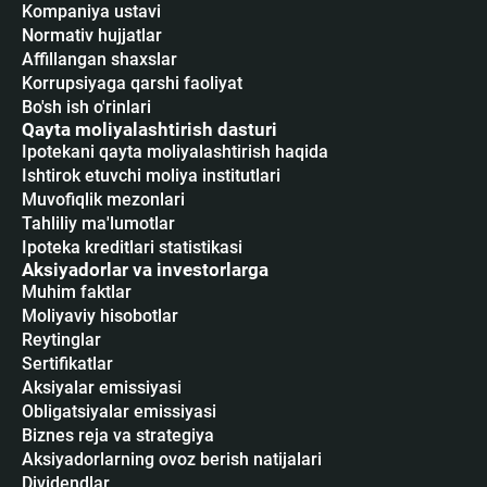
Kompaniya ustavi
Normativ hujjatlar
Affillangan shaxslar
Korrupsiyaga qarshi faoliyat
Bo'sh ish o'rinlari
Qayta moliyalashtirish dasturi
Ipotekani qayta moliyalashtirish haqida
Ishtirok etuvchi moliya institutlari
Muvofiqlik mezonlari
Tahliliy ma'lumotlar
Ipoteka kreditlari statistikasi
Aksiyadorlar va investorlarga
Muhim faktlar
Moliyaviy hisobotlar
Reytinglar
Sertifikatlar
Аksiyalar emissiyasi
Obligatsiyalar emissiyasi
Biznes reja va strategiya
Aksiyadorlarning ovoz berish natijalari
Dividendlar