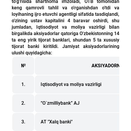
to'g'risida shartnoma imzoladi, OTB tomonidan
keng qamrovli tahlil va o'rganishdan o'tdi va
loyihaning ijro etuvchi agentligi sifatida tasdiqlandi,
o'zining ustav kapitalini 4 baravar oshirdi, shu
jumladan,
Iqtisodiyot va moliya vazirligi
bilan
birgalikda aksiyadorlar qatoriga O'zbekistonning 14
ta eng yirik tijorat banklari, shundan 5 ta xususiy
tijorat banki kiritildi. Jamiyat aksiyadorlarining
ulushi quyidagicha:
№
AKSIYADORNING 
1.
Iqtisodiyot va moliya vazirligi
2.
“O`zmilliybank” AJ
3.
AT "Xalq banki"