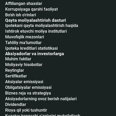
Affillangan shaxslar
Korrupsiyaga qarshi faoliyat
Bo'sh ish o'rinlari
Qayta moliyalashtirish dasturi
Ipotekani qayta moliyalashtirish haqida
Ishtirok etuvchi moliya institutlari
Muvofiqlik mezonlari
Tahliliy ma'lumotlar
Ipoteka kreditlari statistikasi
Aksiyadorlar va investorlarga
Muhim faktlar
Moliyaviy hisobotlar
Reytinglar
Sertifikatlar
Аksiyalar emissiyasi
Obligatsiyalar emissiyasi
Biznes reja va strategiya
Aksiyadorlarning ovoz berish natijalari
Dividendlar
Rioya qil yoki tushuntir
Kuzatuv kengashi a'zolarini mukofotlash