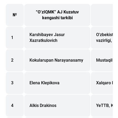
“OʼzIQMK” AJ Kuzatuv
№
kengashi tarkibi
Karshibayev Jasur
O'zbekiston
1
Xazratkulovich
vazirligi, v
2
Kokularupan Narayanasamy
Mustaqil m
3
Elena Klepikova
Xalqaro Mol
4
Alkis Drakinos
YeTTB, Kavk