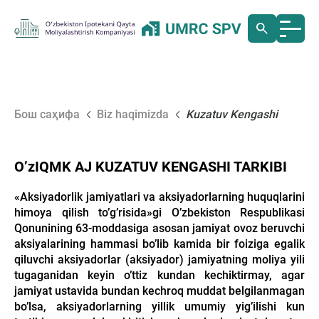
Бош саҳифа
Biz haqimizda
Kuzatuv Kengashi
OʼzIQMK AJ KUZATUV KENGASHI TARKIBI
«Аksiyadorlik jamiyatlari va aksiyadorlarning huquqlarini
himoya qilish toʼgʼrisida»gi Oʼzbekiston Respublikasi
Qonunining 63-moddasiga asosan jamiyat ovoz beruvchi
aksiyalarining hammasi boʼlib kamida bir foiziga egalik
qiluvchi aksiyadorlar (aksiyador) jamiyatning moliya yili
tugaganidan keyin oʼttiz kundan kechiktirmay, agar
jamiyat ustavida bundan kechroq muddat belgilanmagan
boʼlsa, aksiyadorlarning yillik umumiy yigʼilishi kun