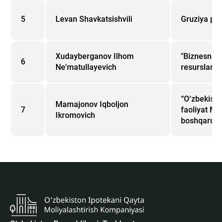
5
Levan Shavkatsishvili
Gruziya pen
Xudayberganov Ilhom
"Biznesni ri
6
Ne'matullayevich
resurslarni
“O‘zbekisto
Mamajonov Iqboljon
7
faoliyat Mi
Ikromovich
boshqaruvch