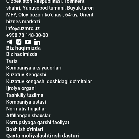
O‘zbekiston Respublikasi, Toshkent
shahri, Yunusobod tumani, Buyuk turon
MFY, Oloy bozori ko‘chasi, 64-uy, Orient
biznes markazi
info@uzmrc.uz
+998 78 148-30-00
Biz haqimizda
Biz haqimizda
Tarix
Kompaniya aksiyadorlari
Kuzatuv Kengashi
Kuzatuv kengashi qoshidagi qo‘mitalar
Ijroiya organi
Tashkiliy tuzilma
Kompaniya ustavi
Normativ hujjatlar
Affillangan shaxslar
Korrupsiyaga qarshi faoliyat
Bo'sh ish o'rinlari
Qayta moliyalashtirish dasturi