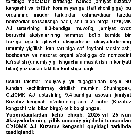
tartibiga masalalar kiritishga hamda jamiyat kuzatuv
kengashi va taftish komissiyasiga (taftishchiligiga) bu
organning miqdor tarkibidan oshmaydigan tarzda
nomzodlar koʼrsatishga haqli, shu bilan birga, OʼzIQMK
AJ ustavining 8.3-bandiga muvofiq, jamiyat ovoz
beruvchi aksiyalarining hammasi boʼlib kamida bir
foiziga egalik qiluvchi aksiyadorlar aksiyadorlarning
umumiy yigʼilishi kun tartibiga sof foydani taqsimlash,
boshqaruv va nazorat organi aʼzoligiga oʼz nomzodini
koʼrsatish (umumiy yigʼilishgacha almashtirish imkoniyati
bilan) yuzasidan takliflar kiritishga haqli.
Ushbu takliflar moliyaviy yil tugaganidan keyin 90
kundan kechiktirmay kiritilishi mumkin. Shuningdek,
OʼzIQMK AJ ustavining 9.4-bandiga asosan jamiyat
Kuzatuv kengashi aʼzolarining soni 7 nafar (Kuzatuv
kengashi raisi bilan birga) etib belgilangan.
Yuqoridagilardan kelib chiqib, 2026-yil 25-iyun
Aksiyadorlarning yillik umumiy yigʼilishi tomonidan
OʼzIQMK AJ Kuzatuv kengashi quyidagi tarkibda
tasdiqlandi: