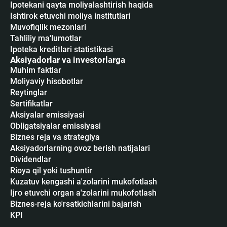
Ipotekani qayta moliyalashtirish haqida
Ishtirok etuvchi moliya institutlari
Muvofiqlik mezonlari
Tahliliy ma'lumotlar
Ipoteka kreditlari statistikasi
Aksiyadorlar va investorlarga
Muhim faktlar
Moliyaviy hisobotlar
Reytinglar
Sertifikatlar
Аksiyalar emissiyasi
Obligatsiyalar emissiyasi
Biznes reja va strategiya
Aksiyadorlarning ovoz berish natijalari
Dividendlar
Rioya qil yoki tushuntir
Kuzatuv kengashi a'zolarini mukofotlash
Ijro etuvchi organ a'zolarini mukofotlash
Biznes-reja ko'rsatkichlarini bajarish
KPI