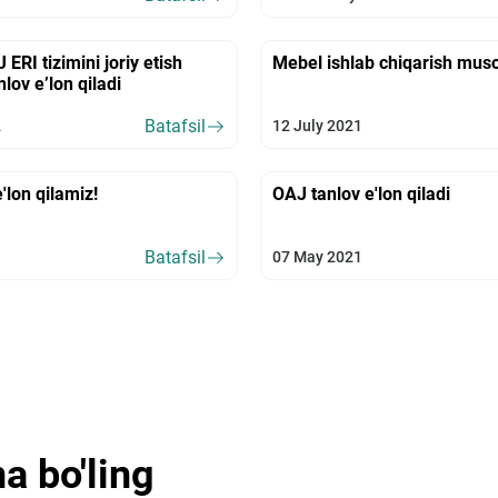
 ERI tizimini joriy etish
Mebel ishlab chiqarish mus
nlov e’lon qiladi
Batafsil
2
12 July 2021
e'lon qilamiz!
OAJ tanlov e'lon qiladi
Batafsil
1
07 May 2021
a bo'ling