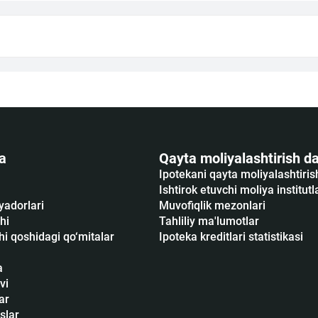
a
Qayta moliyalashtirish da
Ipotekani qayta moliyalashtiri
Ishtirok etuvchi moliya institutl
yadorlari
Muvofiqlik mezonlari
hi
Tahliliy ma'lumotlar
i qoshidagi qo‘mitalar
Ipoteka kreditlari statistikasi
a
vi
ar
slar