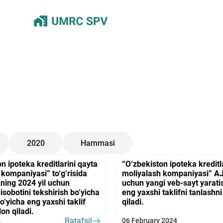
2020
Hammasi
n ipoteka kreditlarini qayta
“O‘zbekiston ipoteka kreditl
 kompaniyasi” to‘g‘risida
moliyalash kompaniyasi” A
ing 2024 yil uchun
uchun yangi veb-sayt yarati
isobotini tekshirish bo‘yicha
eng yaxshi taklifni tanlashni
o‘yicha eng yaxshi taklif
qiladi.
lon qiladi.
Batafsil
4
06 February 2024