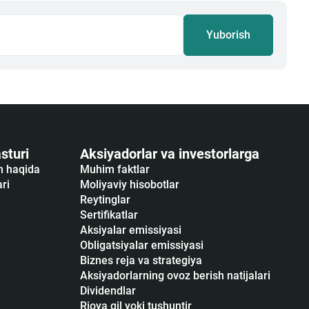
Yuborish
sturi
Aksiyadorlar va investorlarga
sh haqida
Muhim faktlar
ari
Moliyaviy hisobotlar
Reytinglar
Sertifikatlar
Аksiyalar emissiyasi
Obligatsiyalar emissiyasi
Biznes reja va strategiya
Aksiyadorlarning ovoz berish natijalari
Dividendlar
Rioya qil yoki tushuntir