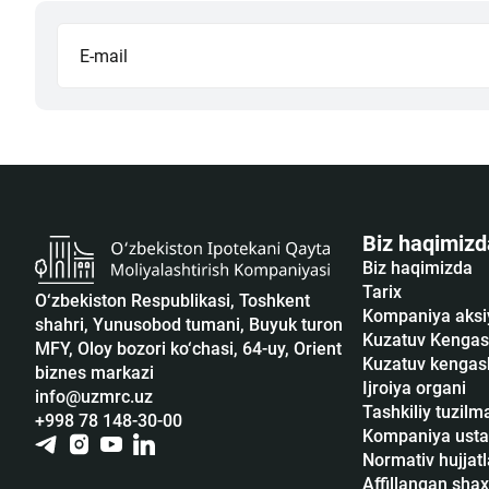
Biz haqimizd
Biz haqimizda
Tarix
O‘zbekiston Respublikasi, Toshkent
Kompaniya aksi
shahri, Yunusobod tumani, Buyuk turon
Kuzatuv Kengas
MFY, Oloy bozori ko‘chasi, 64-uy, Orient
Kuzatuv kengash
biznes markazi
Ijroiya organi
info@uzmrc.uz
Tashkiliy tuzilm
+998 78 148-30-00
Kompaniya usta
Normativ hujjatl
Affillangan shax