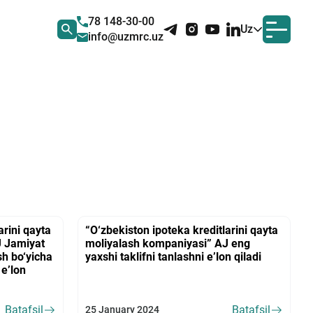
78 148-30-00
Uz
info@uzmrc.uz
arini qayta
“O‘zbekiston ipoteka kreditlarini qayta
J Jamiyat
moliyalash kompaniyasi” AJ eng
sh bo‘yicha
yaxshi taklifni tanlashni e’lon qiladi
 e’lon
Batafsil
Batafsil
25 January 2024