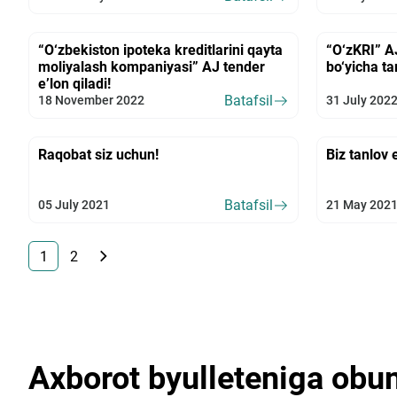
“O‘zbekiston ipoteka kreditlarini qayta
“O‘zKRI” AJ
moliyalash kompaniyasi” AJ tender
bo‘yicha ta
e’lon qiladi!
Batafsil
18 November 2022
31 July 202
Raqobat siz uchun!
Biz tanlov 
Batafsil
05 July 2021
21 May 202
1
2
Axborot byulleteniga obun