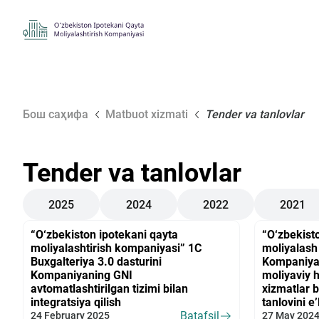
Бош саҳифа
Matbuot xizmati
Tender va tanlovlar
Tender va tanlovlar
2025
2024
2022
2021
“O‘zbekiston ipotekani qayta
“O‘zbekisto
moliyalashtirish kompaniyasi” 1C
moliyalash
Buxgalteriya 3.0 dasturini
Kompaniyan
Kompaniyaning GNI
moliyaviy h
avtomatlashtirilgan tizimi bilan
xizmatlar b
integratsiya qilish
tanlovini e’
Batafsil
24 February 2025
27 May 202