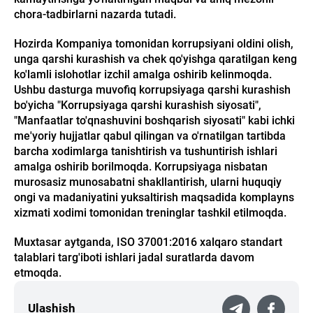
chora-tadbirlarni nazarda tutadi.
Hozirda Kompaniya tomonidan korrupsiyani oldini olish,
unga qarshi kurashish va chek qo'yishga qaratilgan keng
ko'lamli islohotlar izchil amalga oshirib kelinmoqda.
Ushbu dasturga muvofiq korrupsiyaga qarshi kurashish
bo'yicha "Korrupsiyaga qarshi kurashish siyosati",
"Manfaatlar to'qnashuvini boshqarish siyosati" kabi ichki
me'yoriy hujjatlar qabul qilingan va o'rnatilgan tartibda
barcha xodimlarga tanishtirish va tushuntirish ishlari
amalga oshirib borilmoqda. Korrupsiyaga nisbatan
murosasiz munosabatni shakllantirish, ularni huquqiy
ongi va madaniyatini yuksaltirish maqsadida komplayns
xizmati xodimi tomonidan treninglar tashkil etilmoqda.
Muxtasar aytganda, ISO 37001:2016 xalqaro standart
talablari targ'iboti ishlari jadal suratlarda davom
etmoqda.
Ulashish