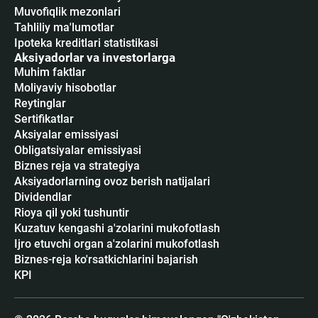
Muvofiqlik mezonlari
Tahliliy ma'lumotlar
Ipoteka kreditlari statistikasi
Aksiyadorlar va investorlarga
Muhim faktlar
Moliyaviy hisobotlar
Reytinglar
Sertifikatlar
Аksiyalar emissiyasi
Obligatsiyalar emissiyasi
Biznes reja va strategiya
Aksiyadorlarning ovoz berish natijalari
Dividendlar
Rioya qil yoki tushuntir
Kuzatuv kengashi a'zolarini mukofotlash
Ijro etuvchi organ a'zolarini mukofotlash
Biznes-reja ko'rsatkichlarini bajarish
KPI