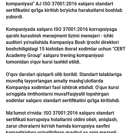
kompaniyasi" AJ ISO 37001:2016 xalqaro standart
sertifikatini qo'lga kiritish bo'yicha harakatlarni boshlab
yubordi.
Kompaniyada xalqaro ISO 37001:2016 korrupsiyaga
qarshi kurashish menejment tizimi menejeri - ichki
auditori yo'nalishida Kompaniya Bosh ijrochi direktori
boshchiligidagi 15 kishidan iborat xodimlar uchun "CERT
Academy Group" xalqaro trening kompaniyasi
tomonidan o'quv kursi tashkil etildi.
O'quv darslari qiziqarli olib borildi. Standart talablariga
muvofiq tayyorlangan amaliy mashg'ulotlarda
Kompaniya xodimlari faol ishtirok etishdi. O'quv kursi
so'nggida imtihonlarni muvaffaqiyatli topshirgan
xodimlar xalqaro standart sertifikatini qo'lga kiritishdi.
Ma'lumot o'rnida: ISO 37001:2016 xalqaro standart
sertifikati korrupsiya holatlarini oldini olish, aniqlash,
zarur choralarni ko'rish hamda korrupsiya xavfini
kamaytirishga yo'naltirilgan maqbul va aniq mezonli