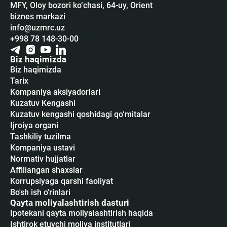
MFY, Oloy bozori ko‘chasi, 64-uy, Orient
biznes markazi
info@uzmrc.uz
+998 78 148-30-00
Biz haqimizda
Biz haqimizda
Tarix
Kompaniya aksiyadorlari
Kuzatuv Kengashi
Kuzatuv kengashi qoshidagi qo‘mitalar
Ijroiya organi
Tashkiliy tuzilma
Kompaniya ustavi
Normativ hujjatlar
Affillangan shaxslar
Korrupsiyaga qarshi faoliyat
Bo'sh ish o'rinlari
Qayta moliyalashtirish dasturi
Ipotekani qayta moliyalashtirish haqida
Ishtirok etuvchi moliya institutlari