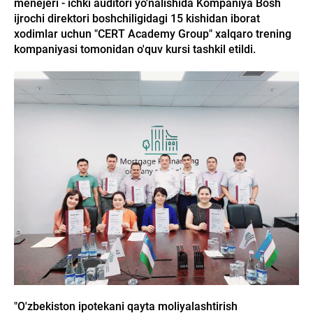
menejeri - ichki auditori yo'nalishida Kompaniya Bosh
ijrochi direktori boshchiligidagi 15 kishidan iborat
xodimlar uchun "CERT Academy Group" xalqaro trening
kompaniyasi tomonidan o'quv kursi tashkil etildi.
"O'zbekiston ipotekani qayta moliyalashtirish