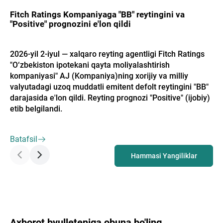
Fitch Ratings Kompaniyaga "BB" reytingini va
"Positive" prognozini e'lon qildi
2026-yil 2-iyul — xalqaro reyting agentligi Fitch Ratings
"O‘zbekiston ipotekani qayta moliyalashtirish
kompaniyasi" AJ (Kompaniya)ning xorijiy va milliy
valyutadagi uzoq muddatli emitent defolt reytingini "BB"
darajasida e'lon qildi. Reyting prognozi "Positive" (ijobiy)
etib belgilandi.
Batafsil
Hammasi Yangiliklar
Axborot byulleteniga obuna bo'ling