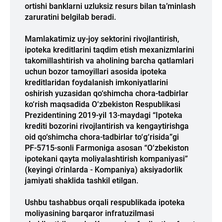
ortishi banklarni uzluksiz resurs bilan ta’minlash
zaruratini belgilab beradi.
Mamlakatimiz uy-joy sektorini rivojlantirish,
ipoteka kreditlarini taqdim etish mexanizmlarini
takomillashtirish va aholining barcha qatlamlari
uchun bozor tamoyillari asosida ipoteka
kreditlaridan foydalanish imkoniyatlarini
oshirish yuzasidan qo‘shimcha chora-tadbirlar
ko‘rish maqsadida O‘zbekiston Respublikasi
Prezidentining 2019-yil 13-maydagi “Ipoteka
krediti bozorini rivojlantirish va kengaytirishga
oid qo‘shimcha chora-tadbirlar to‘g‘risida”gi
PF-5715-sonli Farmoniga asosan “O‘zbekiston
ipotekani qayta moliyalashtirish kompaniyasi”
(keyingi o'rinlarda - Kompaniya) aksiyadorlik
jamiyati shaklida tashkil etilgan.
Ushbu tashabbus orqali respublikada ipoteka
moliyasining barqaror infratuzilmasi