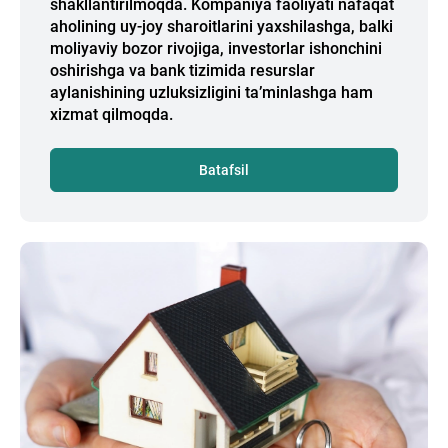
shakllantirilmoqda. Kompaniya faoliyati nafaqat
aholining uy-joy sharoitlarini yaxshilashga, balki
moliyaviy bozor rivojiga, investorlar ishonchini
oshirishga va bank tizimida resurslar
aylanishining uzluksizligini ta’minlashga ham
xizmat qilmoqda.
Batafsil