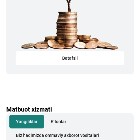
Batafsil
Matbuot xizmati
Yangiliklar
E`lonlar
Biz haqimizda ommaviy axborot vositalari