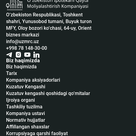
O‘zbekiston Respublikasi, Toshkent
shahri, Yunusobod tumani, Buyuk turon
MFY, Oloy bozori ko‘chasi, 64-uy, Orient
biznes markazi
info@uzmrc.uz
+998 78 148-30-00
Biz haqimizda
Biz haqimizda
Tarix
Kompaniya aksiyadorlari
Kuzatuv Kengashi
Kuzatuv kengashi qoshidagi qo‘mitalar
Ijroiya organi
Tashkiliy tuzilma
Kompaniya ustavi
Normativ hujjatlar
Affillangan shaxslar
Korrupsiyaga qarshi faoliyat