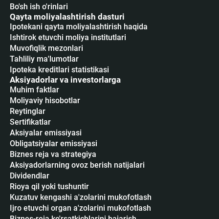
Bo'sh ish o'rinlari
Qayta moliyalashtirish dasturi
Ipotekani qayta moliyalashtirish haqida
Ishtirok etuvchi moliya institutlari
Muvofiqlik mezonlari
Tahliliy ma'lumotlar
Ipoteka kreditlari statistikasi
Aksiyadorlar va investorlarga
Muhim faktlar
Moliyaviy hisobotlar
Reytinglar
Sertifikatlar
Аksiyalar emissiyasi
Obligatsiyalar emissiyasi
Biznes reja va strategiya
Aksiyadorlarning ovoz berish natijalari
Dividendlar
Rioya qil yoki tushuntir
Kuzatuv kengashi a'zolarini mukofotlash
Ijro etuvchi organ a'zolarini mukofotlash
Biznes-reja ko'rsatkichlarini bajarish