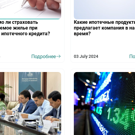
о ли страховать
Какие ипотечные продук
емое жилье при
предлагает компания в н
 ипотечного кредита?
время?
Подробнее
По
4
03 July 2024