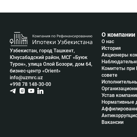
О компании
О нас
История
Узбекистан, город Ташкент,
Акционеры ко
Юнусабадский район, МСГ «Буюк
Наблюдательн
Турон», улица Олой Бозори, дом 64,
Комитеты при
бизнес-центр «Orient»
совете
info@uzmrc.uz
Исполнительны
+998 78 148-30-00
Организационн
Устав компани
Нормативные 
Аффилированн
Антикоррупцио
Вакансии