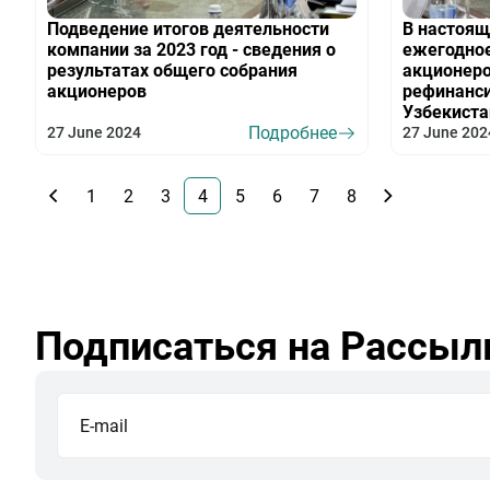
Подведение итогов деятельности
В настоящ
компании за 2023 год - сведения о
ежегодное
результатах общего собрания
акционеро
акционеров
рефинанс
Узбекиста
Подробнее
27 June 2024
27 June 202
1
2
3
4
5
6
7
8
Подписаться на Рассыл