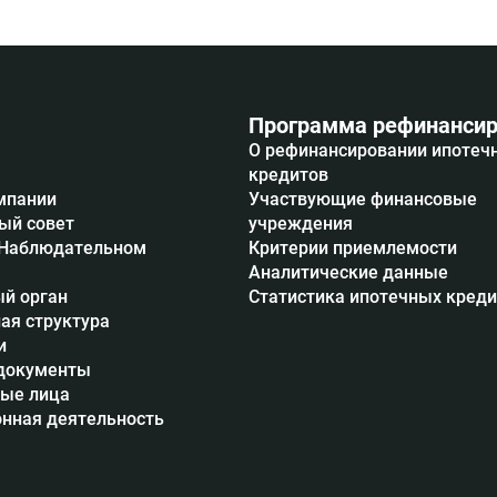
Программа рефинансир
О рефинансировании ипотеч
кредитов
мпании
Участвующие финансовые
ый совет
учреждения
 Наблюдательном
Критерии приемлемости
Аналитические данные
й орган
Статистика ипотечных кред
ая структура
и
документы
ые лица
нная деятельность