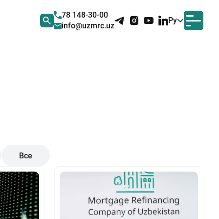
78 148-30-00
Ру
info@uzmrc.uz
Все