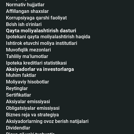
Normativ hujjatlar
Affillangan shaxslar
Korrupsiyaga qarshi faoliyat
Bo'sh ish o'rinlari
Qayta moliyalashtirish dasturi
Ipotekani qayta moliyalashtirish haqida
Ishtirok etuvchi moliya institutlari
Muvofiqlik mezonlari
Tahliliy ma'lumotlar
Ipoteka kreditlari statistikasi
Aksiyadorlar va investorlarga
Muhim faktlar
Moliyaviy hisobotlar
Reytinglar
Sertifikatlar
Аksiyalar emissiyasi
Obligatsiyalar emissiyasi
Biznes reja va strategiya
Aksiyadorlarning ovoz berish natijalari
Dividendlar