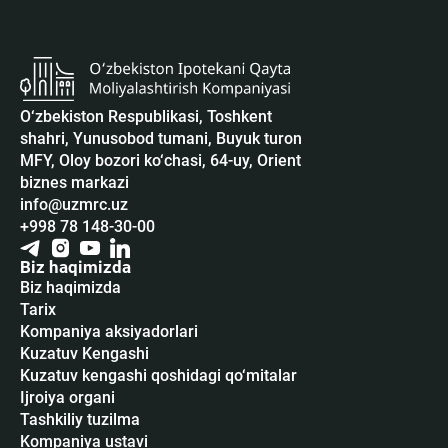
O‘zbekiston Respublikasi, Toshkent
shahri, Yunusobod tumani, Buyuk turon
MFY, Oloy bozori ko‘chasi, 64-uy, Orient
biznes markazi
info@uzmrc.uz
+998 78 148-30-00
Biz haqimizda
Biz haqimizda
Tarix
Kompaniya aksiyadorlari
Kuzatuv Kengashi
Kuzatuv kengashi qoshidagi qo‘mitalar
Ijroiya organi
Tashkiliy tuzilma
Kompaniya ustavi