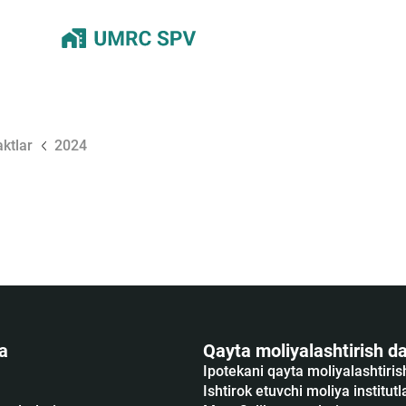
ktlar
2024
a
Qayta moliyalashtirish da
Ipotekani qayta moliyalashtiri
Ishtirok etuvchi moliya institutl