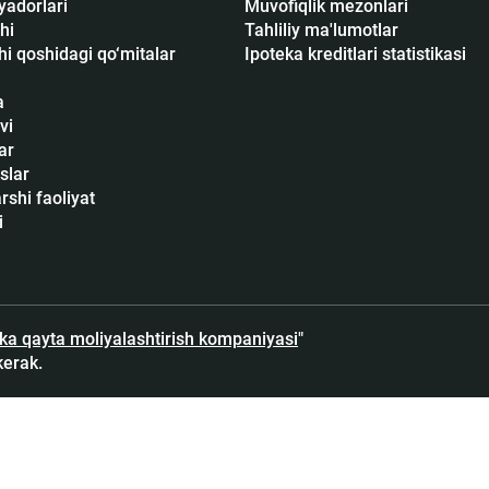
yadorlari
Muvofiqlik mezonlari
hi
Tahliliy ma'lumotlar
i qoshidagi qo‘mitalar
Ipoteka kreditlari statistikasi
a
vi
ar
slar
shi faoliyat
i
eka qayta moliyalashtirish kompaniyasi
"
kerak.