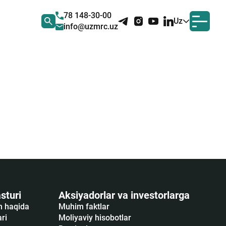
78 148-30-00
Uz
info@uzmrc.uz
sturi
Aksiyadorlar va investorlarga
sh haqida
Muhim faktlar
ari
Moliyaviy hisobotlar