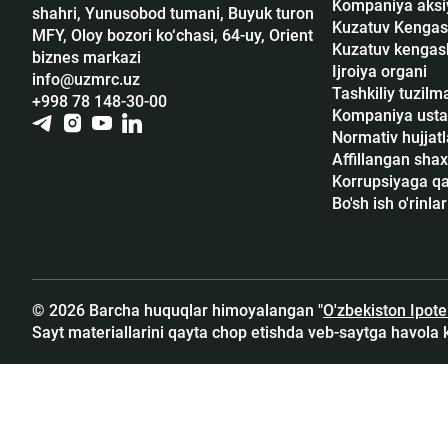
Kompaniya aksi
shahri, Yunusobod tumani, Buyuk turon
Kuzatuv Kengas
MFY, Oloy bozori ko‘chasi, 64-uy, Orient
Kuzatuv kengash
biznes markazi
Ijroiya organi
info@uzmrc.uz
Tashkiliy tuzilm
+998 78 148-30-00
Kompaniya usta
Normativ hujjatl
Affillangan shax
Korrupsiyaga qar
Bo'sh ish o'rinlar
© 2026 Barcha huquqlar himoyalangan "
O'zbekiston Ipot
Sayt materiallarini qayta chop etishda veb-saytga havola 