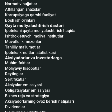
Normativ hujjatlar
Affillangan shaxslar
Korrupsiyaga qarshi faoliyat
Bo'sh ish o'rinlari
Qayta moliyalashtirish dasturi
Ipotekani qayta moliyalashtirish haqida
Ishtirok etuvchi moliya institutlari
Muvofiqlik mezonlari
Tahliliy ma'lumotlar
Ipoteka kreditlari statistikasi
Aksiyadorlar va investorlarga
Muhim faktlar
Moliyaviy hisobotlar
Reytinglar
Sertifikatlar
Аksiyalar emissiyasi
Obligatsiyalar emissiyasi
Biznes reja va strategiya
Aksiyadorlarning ovoz berish natijalari
Dividendlar