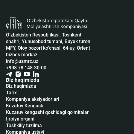
O‘zbekiston Respublikasi, Toshkent
shahri, Yunusobod tumani, Buyuk turon
MFY, Oloy bozori ko‘chasi, 64-uy, Orient
biznes markazi
info@uzmrc.uz
+998 78 148-30-00
Biz haqimizda
Biz haqimizda
Tarix
Kompaniya aksiyadorlari
Kuzatuv Kengashi
Kuzatuv kengashi qoshidagi qo‘mitalar
Ijroiya organi
Tashkiliy tuzilma
Kompaniya ustavi