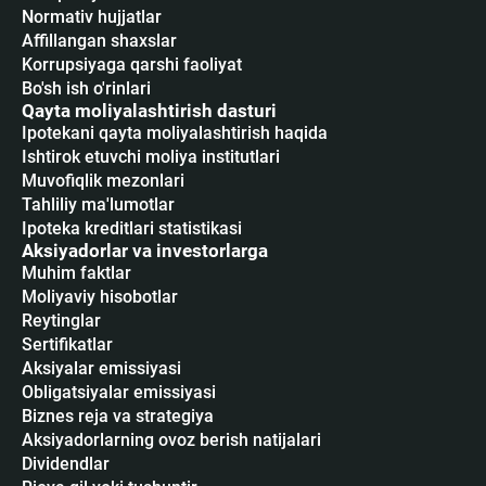
Normativ hujjatlar
Affillangan shaxslar
Korrupsiyaga qarshi faoliyat
Bo'sh ish o'rinlari
Qayta moliyalashtirish dasturi
Ipotekani qayta moliyalashtirish haqida
Ishtirok etuvchi moliya institutlari
Muvofiqlik mezonlari
Tahliliy ma'lumotlar
Ipoteka kreditlari statistikasi
Aksiyadorlar va investorlarga
Muhim faktlar
Moliyaviy hisobotlar
Reytinglar
Sertifikatlar
Аksiyalar emissiyasi
Obligatsiyalar emissiyasi
Biznes reja va strategiya
Aksiyadorlarning ovoz berish natijalari
Dividendlar