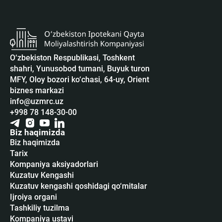
O‘zbekiston Respublikasi, Toshkent
shahri, Yunusobod tumani, Buyuk turon
MFY, Oloy bozori ko‘chasi, 64-uy, Orient
biznes markazi
info@uzmrc.uz
+998 78 148-30-00
Biz haqimizda
Biz haqimizda
Tarix
Kompaniya aksiyadorlari
Kuzatuv Kengashi
Kuzatuv kengashi qoshidagi qo‘mitalar
Ijroiya organi
Tashkiliy tuzilma
Kompaniya ustavi