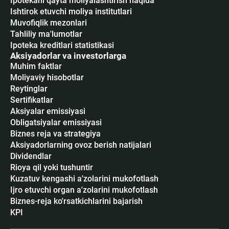
Ipotekani qayta moliyalashtirish haqida
Ishtirok etuvchi moliya institutlari
Muvofiqlik mezonlari
Tahliliy ma'lumotlar
Ipoteka kreditlari statistikasi
Aksiyadorlar va investorlarga
Muhim faktlar
Moliyaviy hisobotlar
Reytinglar
Sertifikatlar
Аksiyalar emissiyasi
Obligatsiyalar emissiyasi
Biznes reja va strategiya
Aksiyadorlarning ovoz berish natijalari
Dividendlar
Rioya qil yoki tushuntir
Kuzatuv kengashi a'zolarini mukofotlash
Ijro etuvchi organ a'zolarini mukofotlash
Biznes-reja ko'rsatkichlarini bajarish
KPI