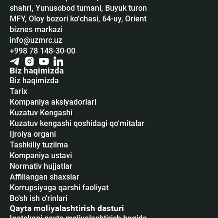
shahri, Yunusobod tumani, Buyuk turon
MFY, Oloy bozori ko‘chasi, 64-uy, Orient
biznes markazi
info@uzmrc.uz
+998 78 148-30-00
Biz haqimizda
Biz haqimizda
Tarix
Kompaniya aksiyadorlari
Kuzatuv Kengashi
Kuzatuv kengashi qoshidagi qo‘mitalar
Ijroiya organi
Tashkiliy tuzilma
Kompaniya ustavi
Normativ hujjatlar
Affillangan shaxslar
Korrupsiyaga qarshi faoliyat
Bo'sh ish o'rinlari
Qayta moliyalashtirish dasturi