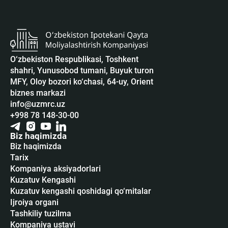
O‘zbekiston Respublikasi, Toshkent
shahri, Yunusobod tumani, Buyuk turon
MFY, Oloy bozori ko‘chasi, 64-uy, Orient
biznes markazi
info@uzmrc.uz
+998 78 148-30-00
Biz haqimizda
Biz haqimizda
Tarix
Kompaniya aksiyadorlari
Kuzatuv Kengashi
Kuzatuv kengashi qoshidagi qo‘mitalar
Ijroiya organi
Tashkiliy tuzilma
Kompaniya ustavi