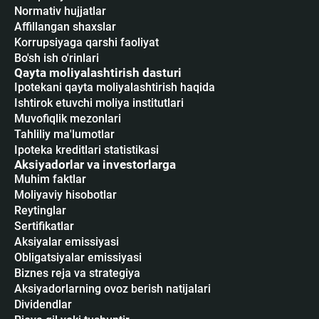
Normativ hujjatlar
Affillangan shaxslar
Korrupsiyaga qarshi faoliyat
Bo'sh ish o'rinlari
Qayta moliyalashtirish dasturi
Ipotekani qayta moliyalashtirish haqida
Ishtirok etuvchi moliya institutlari
Muvofiqlik mezonlari
Tahliliy ma'lumotlar
Ipoteka kreditlari statistikasi
Aksiyadorlar va investorlarga
Muhim faktlar
Moliyaviy hisobotlar
Reytinglar
Sertifikatlar
Аksiyalar emissiyasi
Obligatsiyalar emissiyasi
Biznes reja va strategiya
Aksiyadorlarning ovoz berish natijalari
Dividendlar