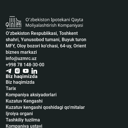
O‘zbekiston Respublikasi, Toshkent
shahri, Yunusobod tumani, Buyuk turon
MFY, Oloy bozori ko‘chasi, 64-uy, Orient
biznes markazi
info@uzmrc.uz
+998 78 148-30-00
Biz haqimizda
Biz haqimizda
Tarix
Kompaniya aksiyadorlari
Kuzatuv Kengashi
Kuzatuv kengashi qoshidagi qo‘mitalar
Ijroiya organi
Tashkiliy tuzilma
Kompaniya ustavi