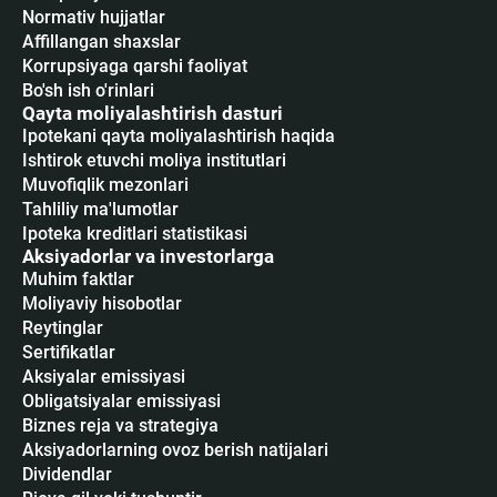
Normativ hujjatlar
Affillangan shaxslar
Korrupsiyaga qarshi faoliyat
Bo'sh ish o'rinlari
Qayta moliyalashtirish dasturi
Ipotekani qayta moliyalashtirish haqida
Ishtirok etuvchi moliya institutlari
Muvofiqlik mezonlari
Tahliliy ma'lumotlar
Ipoteka kreditlari statistikasi
Aksiyadorlar va investorlarga
Muhim faktlar
Moliyaviy hisobotlar
Reytinglar
Sertifikatlar
Аksiyalar emissiyasi
Obligatsiyalar emissiyasi
Biznes reja va strategiya
Aksiyadorlarning ovoz berish natijalari
Dividendlar