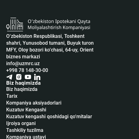
O‘zbekiston Respublikasi, Toshkent
shahri, Yunusobod tumani, Buyuk turon
MFY, Oloy bozori ko‘chasi, 64-uy, Orient
biznes markazi
info@uzmrc.uz
+998 78 148-30-00
Biz haqimizda
Biz haqimizda
Tarix
Kompaniya aksiyadorlari
Kuzatuv Kengashi
Kuzatuv kengashi qoshidagi qo‘mitalar
Ijroiya organi
Tashkiliy tuzilma
Kompaniya ustavi