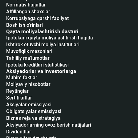
Normativ hujjatlar
Affillangan shaxslar
Korrupsiyaga qarshi faoliyat
Bo'sh ish o'rinlari
Qayta moliyalashtirish dasturi
Ipotekani qayta moliyalashtirish haqida
Ishtirok etuvchi moliya institutlari
Muvofiqlik mezonlari
Tahliliy ma'lumotlar
Ipoteka kreditlari statistikasi
Aksiyadorlar va investorlarga
Muhim faktlar
Moliyaviy hisobotlar
Reytinglar
Sertifikatlar
Аksiyalar emissiyasi
Obligatsiyalar emissiyasi
Biznes reja va strategiya
Aksiyadorlarning ovoz berish natijalari
Dividendlar