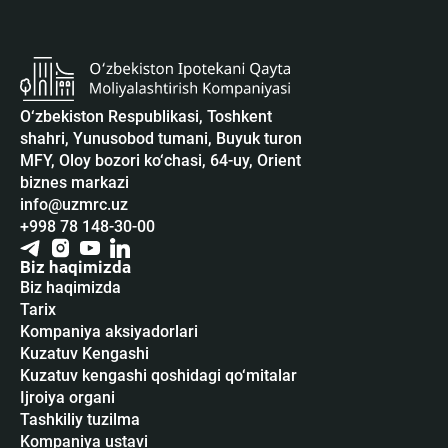
O‘zbekiston Respublikasi, Toshkent
shahri, Yunusobod tumani, Buyuk turon
MFY, Oloy bozori ko‘chasi, 64-uy, Orient
biznes markazi
info@uzmrc.uz
+998 78 148-30-00
Biz haqimizda
Biz haqimizda
Tarix
Kompaniya aksiyadorlari
Kuzatuv Kengashi
Kuzatuv kengashi qoshidagi qo‘mitalar
Ijroiya organi
Tashkiliy tuzilma
Kompaniya ustavi