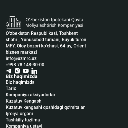
O‘zbekiston Respublikasi, Toshkent
shahri, Yunusobod tumani, Buyuk turon
MFY, Oloy bozori ko‘chasi, 64-uy, Orient
biznes markazi
info@uzmrc.uz
+998 78 148-30-00
Biz haqimizda
Biz haqimizda
Tarix
Kompaniya aksiyadorlari
Kuzatuv Kengashi
Kuzatuv kengashi qoshidagi qo‘mitalar
Ijroiya organi
Tashkiliy tuzilma
Kompaniya ustavi