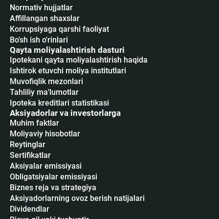
Normativ hujjatlar
Affillangan shaxslar
Korrupsiyaga qarshi faoliyat
Bo'sh ish o'rinlari
Qayta moliyalashtirish dasturi
Ipotekani qayta moliyalashtirish haqida
Ishtirok etuvchi moliya institutlari
Muvofiqlik mezonlari
Tahliliy ma'lumotlar
Ipoteka kreditlari statistikasi
Aksiyadorlar va investorlarga
Muhim faktlar
Moliyaviy hisobotlar
Reytinglar
Sertifikatlar
Аksiyalar emissiyasi
Obligatsiyalar emissiyasi
Biznes reja va strategiya
Aksiyadorlarning ovoz berish natijalari
Dividendlar