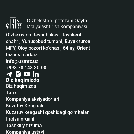
O‘zbekiston Respublikasi, Toshkent
shahri, Yunusobod tumani, Buyuk turon
MFY, Oloy bozori ko‘chasi, 64-uy, Orient
biznes markazi
info@uzmrc.uz
+998 78 148-30-00
Biz haqimizda
Biz haqimizda
Tarix
Kompaniya aksiyadorlari
Kuzatuv Kengashi
Kuzatuv kengashi qoshidagi qo‘mitalar
Ijroiya organi
Tashkiliy tuzilma
Kompaniya ustavi