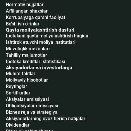
Normativ hujjatlar
Affillangan shaxslar
Korrupsiyaga qarshi faoliyat
Bo'sh ish o'rinlari
Qayta moliyalashtirish dasturi
Ipotekani qayta moliyalashtirish haqida
Ishtirok etuvchi moliya institutlari
Muvofiqlik mezonlari
Tahliliy ma'lumotlar
Ipoteka kreditlari statistikasi
Aksiyadorlar va investorlarga
Muhim faktlar
Moliyaviy hisobotlar
Reytinglar
Sertifikatlar
Аksiyalar emissiyasi
Obligatsiyalar emissiyasi
Biznes reja va strategiya
Aksiyadorlarning ovoz berish natijalari
Dividendlar