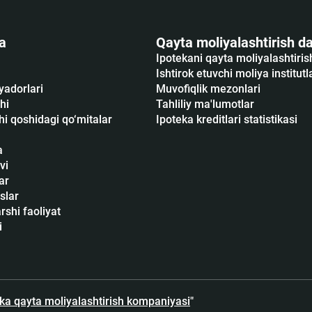
a
Qayta moliyalashtirish da
Ipotekani qayta moliyalashtiri
Ishtirok etuvchi moliya institutl
yadorlari
Muvofiqlik mezonlari
hi
Tahliliy ma'lumotlar
i qoshidagi qo‘mitalar
Ipoteka kreditlari statistikasi
a
vi
ar
slar
shi faoliyat
i
eka qayta moliyalashtirish kompaniyasi
"