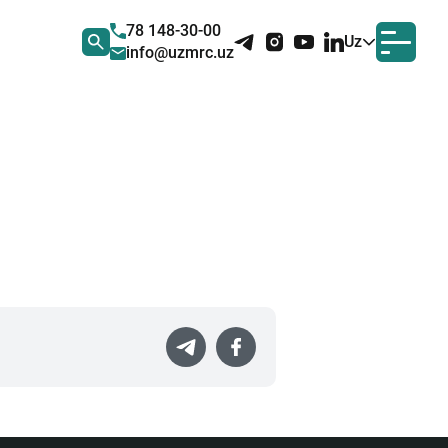
78 148-30-00
Uz
info@uzmrc.uz