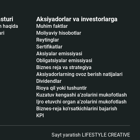
sturi
Aksiyadorlar va investorlarga
sh haqida
Muhim faktlar
ari
Moliyaviy hisobotlar
Reytinglar
Sertifikatlar
Аksiyalar emissiyasi
Obligatsiyalar emissiyasi
Biznes reja va strategiya
Aksiyadorlarning ovoz berish natijalari
Dividendlar
Rioya qil yoki tushuntir
Kuzatuv kengashi a'zolarini mukofotlash
Ijro etuvchi organ a'zolarini mukofotlash
Biznes-reja ko'rsatkichlarini bajarish
KPI
Sayt yaratish
LIFESTYLE CREATIVE