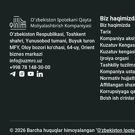
Biz haqimizd
Biz haqimizda
Tarix
O‘zbekiston Respublikasi, Toshkent
Kompaniya aksi
shahri, Yunusobod tumani, Buyuk turon
Kuzatuv Kengas
MFY, Oloy bozori ko‘chasi, 64-uy, Orient
Kuzatuv kengash
biznes markazi
Ijroiya organi
info@uzmrc.uz
Tashkiliy tuzilm
+998 78 148-30-00
Kompaniya usta
Normativ hujjatl
Affillangan shax
Korrupsiyaga qar
Bo'sh ish o'rinlar
© 2026 Barcha huquqlar himoyalangan "
O'zbekiston Ipot