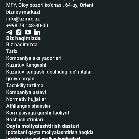
MFY, Oloy bozori ko‘chasi, 64-uy, Orient
biznes markazi
info@uzmrc.uz
+998 78 148-30-00
Biz haqimizda
Biz haqimizda
Tarix
Kompaniya aksiyadorlari
Kuzatuv Kengashi
Kuzatuv kengashi qoshidagi qo‘mitalar
Ijroiya organi
Tashkiliy tuzilma
Kompaniya ustavi
Normativ hujjatlar
Affillangan shaxslar
Korrupsiyaga qarshi faoliyat
Bo'sh ish o'rinlari
Qayta moliyalashtirish dasturi
Ipotekani qayta moliyalashtirish haqida