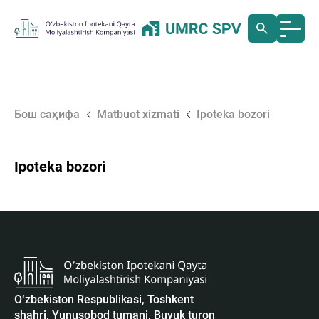
Бош саҳифа
Matbuot xizmati
Ipoteka bozori
Ipoteka bozori
O‘zbekiston Respublikasi, Toshkent
shahri, Yunusobod tumani, Buyuk turon