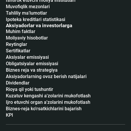
Ishtirok etuvchi moliya institutlari
Muvofiqlik mezonlari
Tahliliy ma'lumotlar
Ipoteka kreditlari statistikasi
Aksiyadorlar va investorlarga
Muhim faktlar
Moliyaviy hisobotlar
Reytinglar
Sertifikatlar
Аksiyalar emissiyasi
Obligatsiyalar emissiyasi
Biznes reja va strategiya
Aksiyadorlarning ovoz berish natijalari
Dividendlar
Rioya qil yoki tushuntir
Kuzatuv kengashi a'zolarini mukofotlash
Ijro etuvchi organ a'zolarini mukofotlash
Biznes-reja ko'rsatkichlarini bajarish
KPI