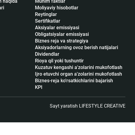
sh haqida
Muhim faktlar
ari
Moliyaviy hisobotlar
Reytinglar
Sertifikatlar
Аksiyalar emissiyasi
Obligatsiyalar emissiyasi
Biznes reja va strategiya
Aksiyadorlarning ovoz berish natijalari
Dividendlar
Rioya qil yoki tushuntir
Kuzatuv kengashi a'zolarini mukofotlash
Ijro etuvchi organ a'zolarini mukofotlash
Biznes-reja ko'rsatkichlarini bajarish
KPI
Sayt yaratish
LIFESTYLE CREATIVE