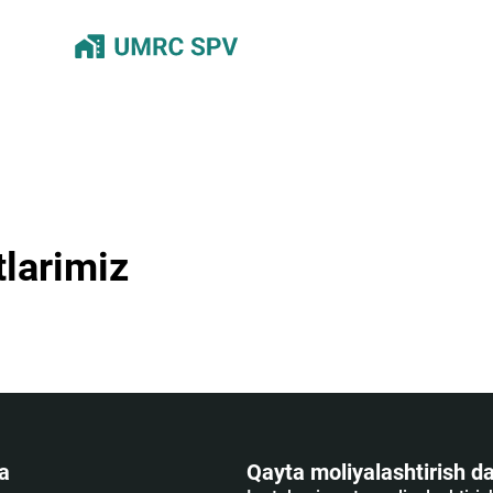
larimiz
a
Qayta moliyalashtirish da