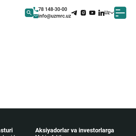
78 148-30-00
Uz
info@uzmrc.uz
sturi
Aksiyadorlar va investorlarga