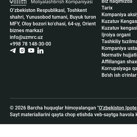
Biz haqimizda
Tarix
O‘zbekiston Respublikasi, Toshkent
Kompaniya aksi
shahri, Yunusobod tumani, Buyuk turon
Kuzatuv Kengas
MFY, Oloy bozori ko‘chasi, 64-uy, Orient
Kuzatuv kengash
biznes markazi
Ijroiya organi
info@uzmrc.uz
Tashkiliy tuzilm
+998 78 148-30-00
Kompaniya usta
Normativ hujjatl
Affillangan shax
Korrupsiyaga qar
Bo'sh ish o'rinlar
© 2026 Barcha huquqlar himoyalangan "
O'zbekiston Ipot
Sayt materiallarini qayta chop etishda veb-saytga havola 