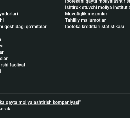
Ipotekani qayta moliyalashtiri
Ishtirok etuvchi moliya institutl
yadorlari
Muvofiqlik mezonlari
hi
Tahliliy ma'lumotlar
i qoshidagi qo‘mitalar
Ipoteka kreditlari statistikasi
a
vi
ar
slar
shi faoliyat
i
eka qayta moliyalashtirish kompaniyasi
"
kerak.