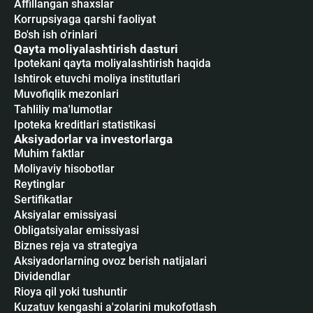
Affillangan shaxslar
Korrupsiyaga qarshi faoliyat
Bo'sh ish o'rinlari
Qayta moliyalashtirish dasturi
Ipotekani qayta moliyalashtirish haqida
Ishtirok etuvchi moliya institutlari
Muvofiqlik mezonlari
Tahliliy ma'lumotlar
Ipoteka kreditlari statistikasi
Aksiyadorlar va investorlarga
Muhim faktlar
Moliyaviy hisobotlar
Reytinglar
Sertifikatlar
Аksiyalar emissiyasi
Obligatsiyalar emissiyasi
Biznes reja va strategiya
Aksiyadorlarning ovoz berish natijalari
Dividendlar
Rioya qil yoki tushuntir
Kuzatuv kengashi a'zolarini mukofotlash