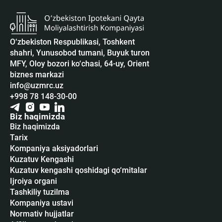
O‘zbekiston Respublikasi, Toshkent
shahri, Yunusobod tumani, Buyuk turon
MFY, Oloy bozori ko‘chasi, 64-uy, Orient
biznes markazi
info@uzmrc.uz
+998 78 148-30-00
Biz haqimizda
Biz haqimizda
Tarix
Kompaniya aksiyadorlari
Kuzatuv Kengashi
Kuzatuv kengashi qoshidagi qo‘mitalar
Ijroiya organi
Tashkiliy tuzilma
Kompaniya ustavi
Normativ hujjatlar