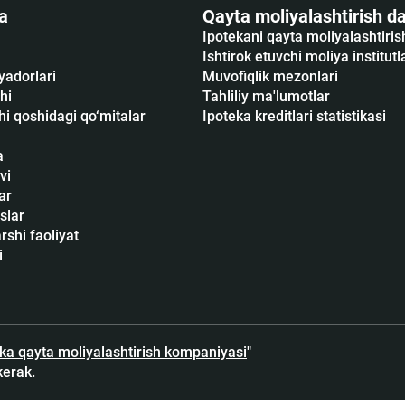
a
Qayta moliyalashtirish da
Ipotekani qayta moliyalashtiri
Ishtirok etuvchi moliya institutl
yadorlari
Muvofiqlik mezonlari
hi
Tahliliy ma'lumotlar
i qoshidagi qo‘mitalar
Ipoteka kreditlari statistikasi
a
vi
ar
slar
shi faoliyat
i
eka qayta moliyalashtirish kompaniyasi
"
kerak.