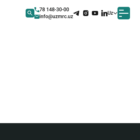
78 148-30-00
Uz
info@uzmrc.uz