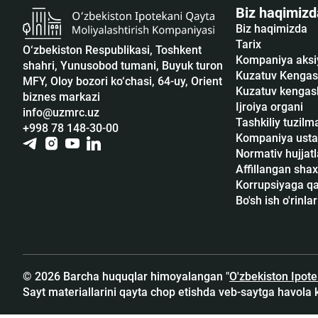
Biz haqimizd
Biz haqimizda
Tarix
O‘zbekiston Respublikasi, Toshkent
Kompaniya aksi
shahri, Yunusobod tumani, Buyuk turon
Kuzatuv Kengas
MFY, Oloy bozori ko‘chasi, 64-uy, Orient
Kuzatuv kengash
biznes markazi
Ijroiya organi
info@uzmrc.uz
Tashkiliy tuzilm
+998 78 148-30-00
Kompaniya usta
Normativ hujjatl
Affillangan shax
Korrupsiyaga qar
Bo'sh ish o'rinlar
© 2026 Barcha huquqlar himoyalangan "
O'zbekiston Ipot
Sayt materiallarini qayta chop etishda veb-saytga havola 