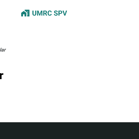
lar
r