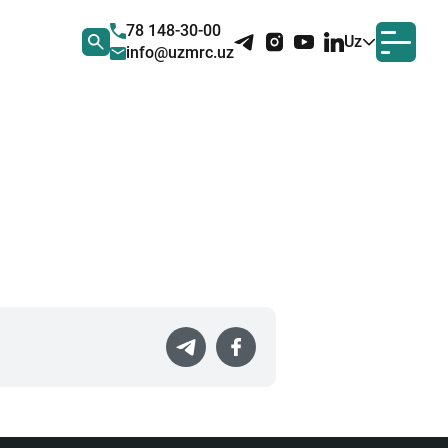
78 148-30-00
Uz
info@uzmrc.uz