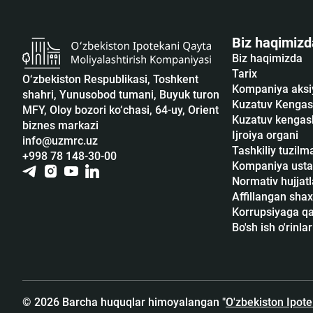
Biz haqimizd
Biz haqimizda
Tarix
O‘zbekiston Respublikasi, Toshkent
Kompaniya aksi
shahri, Yunusobod tumani, Buyuk turon
Kuzatuv Kengas
MFY, Oloy bozori ko‘chasi, 64-uy, Orient
Kuzatuv kengash
biznes markazi
Ijroiya organi
info@uzmrc.uz
Tashkiliy tuzilm
+998 78 148-30-00
Kompaniya usta
Normativ hujjatl
Affillangan shax
Korrupsiyaga qar
Bo'sh ish o'rinlar
© 2026 Barcha huquqlar himoyalangan "
O'zbekiston Ipot