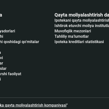
a
Qayta moliyalashtirish da
Ipotekani qayta moliyalashtiri
Ishtirok etuvchi moliya institutl
yadorlari
Muvofiqlik mezonlari
hi
Tahliliy ma'lumotlar
i qoshidagi qo‘mitalar
Ipoteka kreditlari statistikasi
a
vi
ar
slar
shi faoliyat
i
eka qayta moliyalashtirish kompaniyasi
"