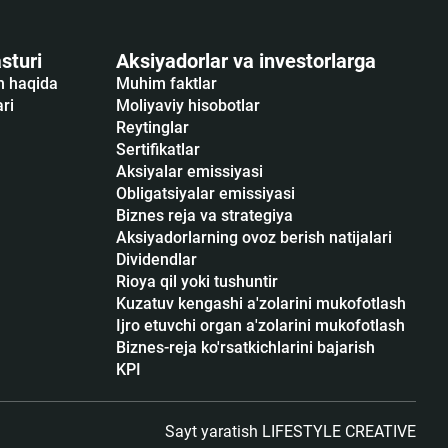
sturi
Aksiyadorlar va investorlarga
sh haqida
Muhim faktlar
ari
Moliyaviy hisobotlar
Reytinglar
Sertifikatlar
Аksiyalar emissiyasi
Obligatsiyalar emissiyasi
Biznes reja va strategiya
Aksiyadorlarning ovoz berish natijalari
Dividendlar
Rioya qil yoki tushuntir
Kuzatuv kengashi a'zolarini mukofotlash
Ijro etuvchi organ a'zolarini mukofotlash
Biznes-reja ko'rsatkichlarini bajarish
KPI
Sayt yaratish
LIFESTYLE CREATIVE