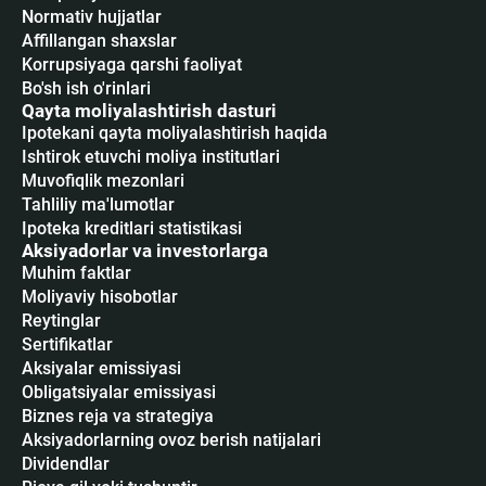
Normativ hujjatlar
Affillangan shaxslar
Korrupsiyaga qarshi faoliyat
Bo'sh ish o'rinlari
Qayta moliyalashtirish dasturi
Ipotekani qayta moliyalashtirish haqida
Ishtirok etuvchi moliya institutlari
Muvofiqlik mezonlari
Tahliliy ma'lumotlar
Ipoteka kreditlari statistikasi
Aksiyadorlar va investorlarga
Muhim faktlar
Moliyaviy hisobotlar
Reytinglar
Sertifikatlar
Аksiyalar emissiyasi
Obligatsiyalar emissiyasi
Biznes reja va strategiya
Aksiyadorlarning ovoz berish natijalari
Dividendlar