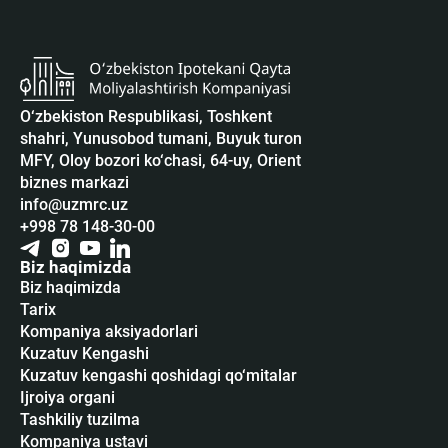
O‘zbekiston Respublikasi, Toshkent
shahri, Yunusobod tumani, Buyuk turon
MFY, Oloy bozori ko‘chasi, 64-uy, Orient
biznes markazi
info@uzmrc.uz
+998 78 148-30-00
Biz haqimizda
Biz haqimizda
Tarix
Kompaniya aksiyadorlari
Kuzatuv Kengashi
Kuzatuv kengashi qoshidagi qo‘mitalar
Ijroiya organi
Tashkiliy tuzilma
Kompaniya ustavi