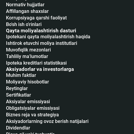
Normativ hujjatlar
Affillangan shaxslar
Korrupsiyaga qarshi faoliyat
Bo'sh ish o'rinlari
Qayta moliyalashtirish dasturi
Ipotekani qayta moliyalashtirish haqida
Ishtirok etuvchi moliya institutlari
Muvofiqlik mezonlari
Tahliliy ma'lumotlar
Ipoteka kreditlari statistikasi
Aksiyadorlar va investorlarga
Muhim faktlar
Moliyaviy hisobotlar
Reytinglar
Sertifikatlar
Аksiyalar emissiyasi
Obligatsiyalar emissiyasi
Biznes reja va strategiya
Aksiyadorlarning ovoz berish natijalari
Dividendlar