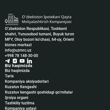
O‘zbekiston Respublikasi, Toshkent
shahri, Yunusobod tumani, Buyuk turon
MFY, Oloy bozori ko‘chasi, 64-uy, Orient
biznes markazi
info@uzmrc.uz
+998 78 148-30-00
Biz haqimizda
Biz haqimizda
Tarix
Kompaniya aksiyadorlari
Kuzatuv Kengashi
Kuzatuv kengashi qoshidagi qo‘mitalar
Ijroiya organi
Tashkiliy tuzilma
Kompaniya ustavi