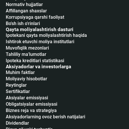
Normativ hujjatlar
Affillangan shaxslar
Korrupsiyaga qarshi faoliyat
Bo'sh ish o'rinlari
Qayta moliyalashtirish dasturi
Ipotekani qayta moliyalashtirish haqida
Ishtirok etuvchi moliya institutlari
Muvofiqlik mezonlari
Tahliliy ma'lumotlar
Ipoteka kreditlari statistikasi
Aksiyadorlar va investorlarga
Muhim faktlar
Moliyaviy hisobotlar
Reytinglar
Sertifikatlar
Аksiyalar emissiyasi
Obligatsiyalar emissiyasi
Biznes reja va strategiya
Aksiyadorlarning ovoz berish natijalari
Dividendlar