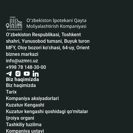
O‘zbekiston Respublikasi, Toshkent
shahri, Yunusobod tumani, Buyuk turon
MFY, Oloy bozori ko‘chasi, 64-uy, Orient
biznes markazi
info@uzmrc.uz
+998 78 148-30-00
Biz haqimizda
Biz haqimizda
Tarix
Kompaniya aksiyadorlari
Kuzatuv Kengashi
Kuzatuv kengashi qoshidagi qo‘mitalar
Ijroiya organi
Tashkiliy tuzilma
Kompaniya ustavi