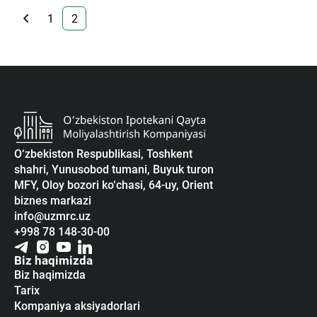
1
2
O‘zbekiston Respublikasi, Toshkent
shahri, Yunusobod tumani, Buyuk turon
MFY, Oloy bozori ko‘chasi, 64-uy, Orient
biznes markazi
info@uzmrc.uz
+998 78 148-30-00
Biz haqimizda
Biz haqimizda
Tarix
Kompaniya aksiyadorlari