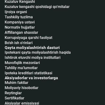
Kuzatuv Kengashi
Kuzatuv kengashi qoshidagi qo‘mitalar
Ijroiya organi
Tashkiliy tuzilma
Kompaniya ustavi
Normativ hujjatlar
Affillangan shaxslar
Korrupsiyaga qarshi faoliyat
Bo'sh ish o'rinlari
Qayta moliyalashtirish dasturi
Ipotekani qayta moliyalashtirish haqida
Ishtirok etuvchi moliya institutlari
Muvofiqlik mezonlari
Tahliliy ma'lumotlar
Ipoteka kreditlari statistikasi
Aksiyadorlar va investorlarga
Muhim faktlar
Moliyaviy hisobotlar
Reytinglar
Sertifikatlar
Аksiyalar emissiyasi