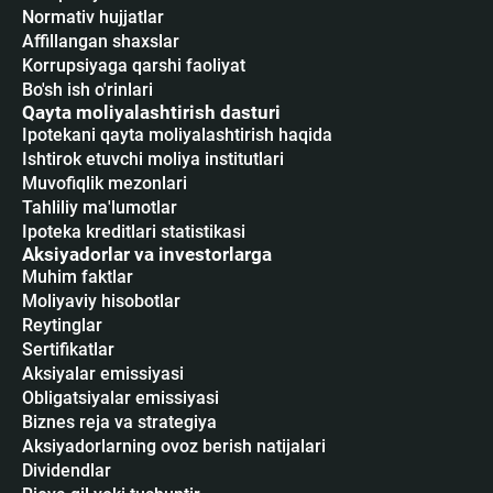
Normativ hujjatlar
Affillangan shaxslar
Korrupsiyaga qarshi faoliyat
Bo'sh ish o'rinlari
Qayta moliyalashtirish dasturi
Ipotekani qayta moliyalashtirish haqida
Ishtirok etuvchi moliya institutlari
Muvofiqlik mezonlari
Tahliliy ma'lumotlar
Ipoteka kreditlari statistikasi
Aksiyadorlar va investorlarga
Muhim faktlar
Moliyaviy hisobotlar
Reytinglar
Sertifikatlar
Аksiyalar emissiyasi
Obligatsiyalar emissiyasi
Biznes reja va strategiya
Aksiyadorlarning ovoz berish natijalari
Dividendlar