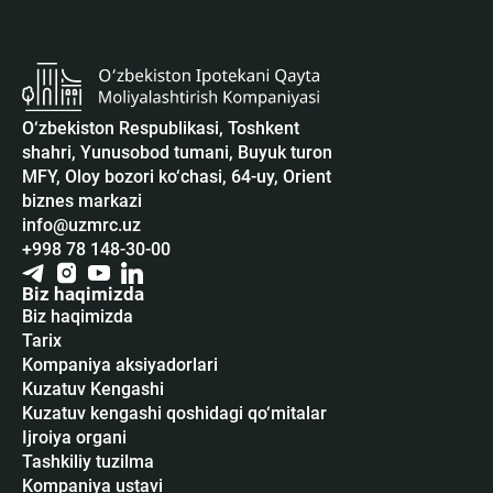
O‘zbekiston Respublikasi, Toshkent
shahri, Yunusobod tumani, Buyuk turon
MFY, Oloy bozori ko‘chasi, 64-uy, Orient
biznes markazi
info@uzmrc.uz
+998 78 148-30-00
Biz haqimizda
Biz haqimizda
Tarix
Kompaniya aksiyadorlari
Kuzatuv Kengashi
Kuzatuv kengashi qoshidagi qo‘mitalar
Ijroiya organi
Tashkiliy tuzilma
Kompaniya ustavi