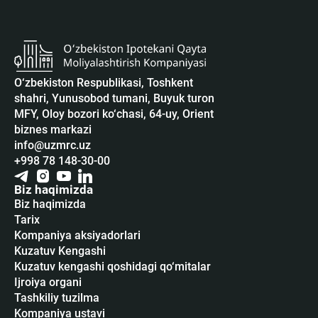
O‘zbekiston Respublikasi, Toshkent
shahri, Yunusobod tumani, Buyuk turon
MFY, Oloy bozori ko‘chasi, 64-uy, Orient
biznes markazi
info@uzmrc.uz
+998 78 148-30-00
Biz haqimizda
Biz haqimizda
Tarix
Kompaniya aksiyadorlari
Kuzatuv Kengashi
Kuzatuv kengashi qoshidagi qo‘mitalar
Ijroiya organi
Tashkiliy tuzilma
Kompaniya ustavi