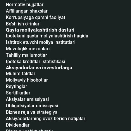
Normativ hujjatlar
Affillangan shaxslar
Korrupsiyaga qarshi faoliyat
Bo'sh ish o'rinlari
Qayta moliyalashtirish dasturi
Ipotekani qayta moliyalashtirish haqida
Ishtirok etuvchi moliya institutlari
Muvofiqlik mezonlari
Tahliliy ma'lumotlar
Ipoteka kreditlari statistikasi
Aksiyadorlar va investorlarga
Muhim faktlar
Moliyaviy hisobotlar
Reytinglar
Sertifikatlar
Аksiyalar emissiyasi
Obligatsiyalar emissiyasi
Biznes reja va strategiya
Aksiyadorlarning ovoz berish natijalari
Dividendlar