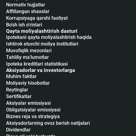
Normativ hujjatlar
Affillangan shaxslar
Korrupsiyaga qarshi faoliyat
Bo'sh ish o'rinlari
Qayta moliyalashtirish dasturi
Ipotekani qayta moliyalashtirish haqida
Ishtirok etuvchi moliya institutlari
Muvofiqlik mezonlari
Tahliliy ma'lumotlar
Ipoteka kreditlari statistikasi
Aksiyadorlar va investorlarga
Muhim faktlar
Moliyaviy hisobotlar
Reytinglar
Sertifikatlar
Аksiyalar emissiyasi
Obligatsiyalar emissiyasi
Biznes reja va strategiya
Aksiyadorlarning ovoz berish natijalari
Dividendlar