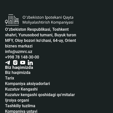
O‘zbekiston Respublikasi, Toshkent
shahri, Yunusobod tumani, Buyuk turon
MFY, Oloy bozori ko‘chasi, 64-uy, Orient
biznes markazi
info@uzmrc.uz
+998 78 148-30-00
Biz haqimizda
Biz haqimizda
Tarix
Kompaniya aksiyadorlari
Kuzatuv Kengashi
Kuzatuv kengashi qoshidagi qo‘mitalar
Ijroiya organi
Tashkiliy tuzilma
Kompaniya ustavi