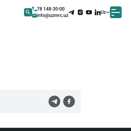
78 148-30-00
Uz
info@uzmrc.uz