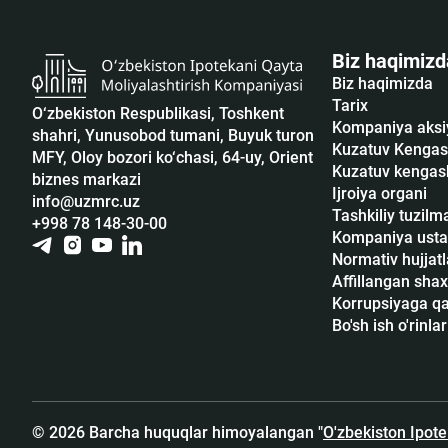
Biz haqimizd
Biz haqimizda
Tarix
O‘zbekiston Respublikasi, Toshkent
Kompaniya aksi
shahri, Yunusobod tumani, Buyuk turon
Kuzatuv Kengas
MFY, Oloy bozori ko‘chasi, 64-uy, Orient
Kuzatuv kengash
biznes markazi
Ijroiya organi
info@uzmrc.uz
Tashkiliy tuzilm
+998 78 148-30-00
Kompaniya usta
Normativ hujjatl
Affillangan shax
Korrupsiyaga qar
Bo'sh ish o'rinlar
© 2026 Barcha huquqlar himoyalangan "
O'zbekiston Ipot