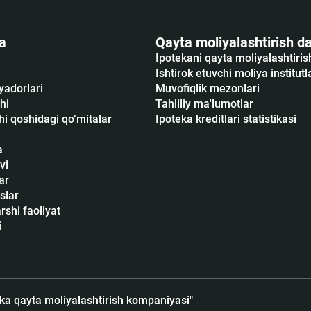
a
Qayta moliyalashtirish da
Ipotekani qayta moliyalashtiri
Ishtirok etuvchi moliya institutl
yadorlari
Muvofiqlik mezonlari
hi
Tahliliy ma'lumotlar
i qoshidagi qo‘mitalar
Ipoteka kreditlari statistikasi
a
vi
ar
slar
shi faoliyat
i
eka qayta moliyalashtirish kompaniyasi
"