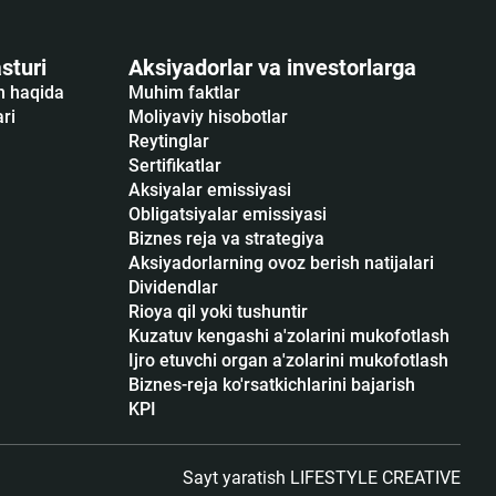
sturi
Aksiyadorlar va investorlarga
sh haqida
Muhim faktlar
ari
Moliyaviy hisobotlar
Reytinglar
Sertifikatlar
Аksiyalar emissiyasi
Obligatsiyalar emissiyasi
Biznes reja va strategiya
Aksiyadorlarning ovoz berish natijalari
Dividendlar
Rioya qil yoki tushuntir
Kuzatuv kengashi a'zolarini mukofotlash
Ijro etuvchi organ a'zolarini mukofotlash
Biznes-reja ko'rsatkichlarini bajarish
KPI
Sayt yaratish
LIFESTYLE CREATIVE