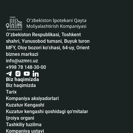
O‘zbekiston Respublikasi, Toshkent
shahri, Yunusobod tumani, Buyuk turon
MFY, Oloy bozori ko‘chasi, 64-uy, Orient
biznes markazi
info@uzmrc.uz
+998 78 148-30-00
Biz haqimizda
Biz haqimizda
Tarix
Kompaniya aksiyadorlari
Kuzatuv Kengashi
Kuzatuv kengashi qoshidagi qo‘mitalar
Ijroiya organi
Tashkiliy tuzilma
Kompaniya ustavi