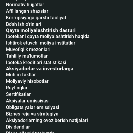
Normativ hujjatlar
Affillangan shaxslar
Korrupsiyaga qarshi faoliyat
Bo'sh ish o'rinlari
Qayta moliyalashtirish dasturi
Ipotekani qayta moliyalashtirish haqida
Ishtirok etuvchi moliya institutlari
Muvofiqlik mezonlari
Tahliliy ma'lumotlar
Ipoteka kreditlari statistikasi
Aksiyadorlar va investorlarga
Muhim faktlar
Moliyaviy hisobotlar
Reytinglar
Sertifikatlar
Аksiyalar emissiyasi
Obligatsiyalar emissiyasi
Biznes reja va strategiya
Aksiyadorlarning ovoz berish natijalari
Dividendlar