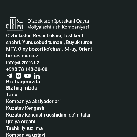
O‘zbekiston Respublikasi, Toshkent
shahri, Yunusobod tumani, Buyuk turon
MFY, Oloy bozori ko‘chasi, 64-uy, Orient
biznes markazi
info@uzmrc.uz
+998 78 148-30-00
Biz haqimizda
Biz haqimizda
Tarix
Kompaniya aksiyadorlari
Kuzatuv Kengashi
Kuzatuv kengashi qoshidagi qo‘mitalar
Ijroiya organi
Tashkiliy tuzilma
Kompaniya ustavi