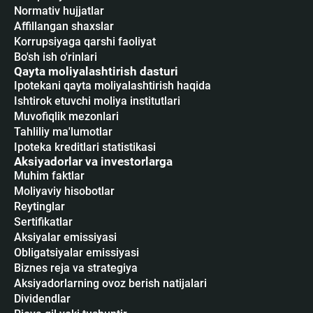
Normativ hujjatlar
Affillangan shaxslar
Korrupsiyaga qarshi faoliyat
Bo'sh ish o'rinlari
Qayta moliyalashtirish dasturi
Ipotekani qayta moliyalashtirish haqida
Ishtirok etuvchi moliya institutlari
Muvofiqlik mezonlari
Tahliliy ma'lumotlar
Ipoteka kreditlari statistikasi
Aksiyadorlar va investorlarga
Muhim faktlar
Moliyaviy hisobotlar
Reytinglar
Sertifikatlar
Аksiyalar emissiyasi
Obligatsiyalar emissiyasi
Biznes reja va strategiya
Aksiyadorlarning ovoz berish natijalari
Dividendlar