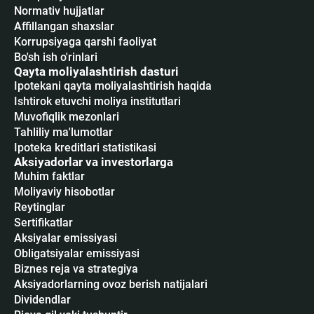
Normativ hujjatlar
Affillangan shaxslar
Korrupsiyaga qarshi faoliyat
Bo'sh ish o'rinlari
Qayta moliyalashtirish dasturi
Ipotekani qayta moliyalashtirish haqida
Ishtirok etuvchi moliya institutlari
Muvofiqlik mezonlari
Tahliliy ma'lumotlar
Ipoteka kreditlari statistikasi
Aksiyadorlar va investorlarga
Muhim faktlar
Moliyaviy hisobotlar
Reytinglar
Sertifikatlar
Аksiyalar emissiyasi
Obligatsiyalar emissiyasi
Biznes reja va strategiya
Aksiyadorlarning ovoz berish natijalari
Dividendlar