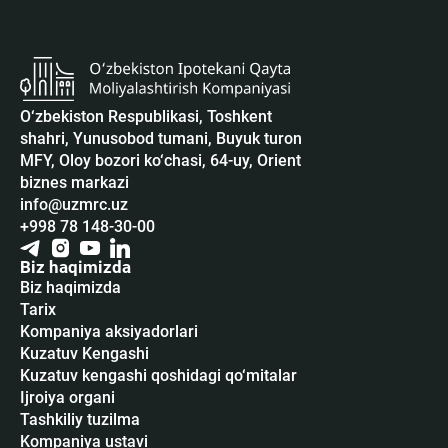
O‘zbekiston Respublikasi, Toshkent
shahri, Yunusobod tumani, Buyuk turon
MFY, Oloy bozori ko‘chasi, 64-uy, Orient
biznes markazi
info@uzmrc.uz
+998 78 148-30-00
Biz haqimizda
Biz haqimizda
Tarix
Kompaniya aksiyadorlari
Kuzatuv Kengashi
Kuzatuv kengashi qoshidagi qo‘mitalar
Ijroiya organi
Tashkiliy tuzilma
Kompaniya ustavi