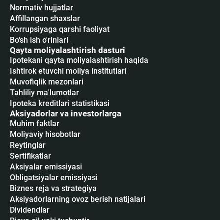
Normativ hujjatlar
Affillangan shaxslar
Korrupsiyaga qarshi faoliyat
Bo'sh ish o'rinlari
Qayta moliyalashtirish dasturi
Ipotekani qayta moliyalashtirish haqida
Ishtirok etuvchi moliya institutlari
Muvofiqlik mezonlari
Tahliliy ma'lumotlar
Ipoteka kreditlari statistikasi
Aksiyadorlar va investorlarga
Muhim faktlar
Moliyaviy hisobotlar
Reytinglar
Sertifikatlar
Аksiyalar emissiyasi
Obligatsiyalar emissiyasi
Biznes reja va strategiya
Aksiyadorlarning ovoz berish natijalari
Dividendlar