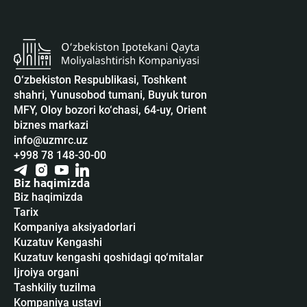
O‘zbekiston Respublikasi, Toshkent
shahri, Yunusobod tumani, Buyuk turon
MFY, Oloy bozori ko‘chasi, 64-uy, Orient
biznes markazi
info@uzmrc.uz
+998 78 148-30-00
Biz haqimizda
Biz haqimizda
Tarix
Kompaniya aksiyadorlari
Kuzatuv Kengashi
Kuzatuv kengashi qoshidagi qo‘mitalar
Ijroiya organi
Tashkiliy tuzilma
Kompaniya ustavi