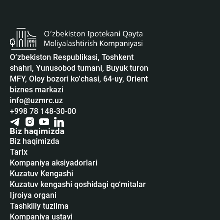
O‘zbekiston Respublikasi, Toshkent
shahri, Yunusobod tumani, Buyuk turon
MFY, Oloy bozori ko‘chasi, 64-uy, Orient
biznes markazi
info@uzmrc.uz
+998 78 148-30-00
Biz haqimizda
Biz haqimizda
Tarix
Kompaniya aksiyadorlari
Kuzatuv Kengashi
Kuzatuv kengashi qoshidagi qo‘mitalar
Ijroiya organi
Tashkiliy tuzilma
Kompaniya ustavi