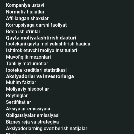
Kompaniya ustavi
Normativ hujjatlar
Affillangan shaxslar
Korrupsiyaga qarshi faoliyat
Bo'sh ish o'rinlari
Qayta moliyalashtirish dasturi
Ipotekani qayta moliyalashtirish haqida
Ishtirok etuvchi moliya institutlari
Muvofiqlik mezonlari
Tahliliy ma'lumotlar
Ipoteka kreditlari statistikasi
Aksiyadorlar va investorlarga
Muhim faktlar
Moliyaviy hisobotlar
Reytinglar
Sertifikatlar
Аksiyalar emissiyasi
Obligatsiyalar emissiyasi
Biznes reja va strategiya
Aksiyadorlarning ovoz berish natijalari