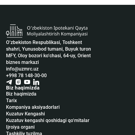
O‘zbekiston Respublikasi, Toshkent
shahri, Yunusobod tumani, Buyuk turon
MFY, Oloy bozori ko‘chasi, 64-uy, Orient
biznes markazi
info@uzmrc.uz
+998 78 148-30-00
Biz haqimizda
Biz haqimizda
Tarix
Kompaniya aksiyadorlari
Kuzatuv Kengashi
Kuzatuv kengashi qoshidagi qo‘mitalar
Ijroiya organi
Tashkiliy tuzilma