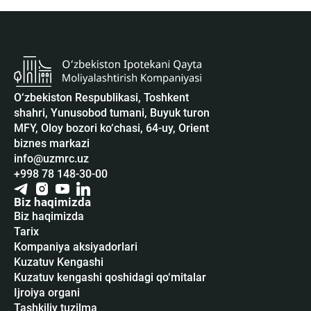
O‘zbekiston Respublikasi, Toshkent
shahri, Yunusobod tumani, Buyuk turon
MFY, Oloy bozori ko‘chasi, 64-uy, Orient
biznes markazi
info@uzmrc.uz
+998 78 148-30-00
Biz haqimizda
Biz haqimizda
Tarix
Kompaniya aksiyadorlari
Kuzatuv Kengashi
Kuzatuv kengashi qoshidagi qo‘mitalar
Ijroiya organi
Tashkiliy tuzilma