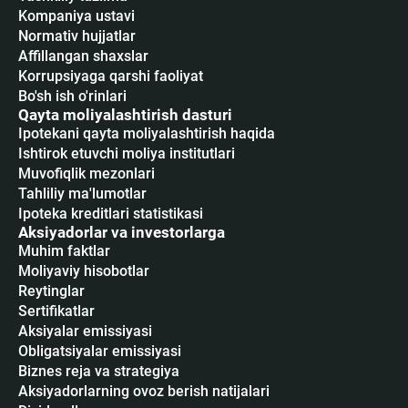
Kompaniya ustavi
Normativ hujjatlar
Affillangan shaxslar
Korrupsiyaga qarshi faoliyat
Bo'sh ish o'rinlari
Qayta moliyalashtirish dasturi
Ipotekani qayta moliyalashtirish haqida
Ishtirok etuvchi moliya institutlari
Muvofiqlik mezonlari
Tahliliy ma'lumotlar
Ipoteka kreditlari statistikasi
Aksiyadorlar va investorlarga
Muhim faktlar
Moliyaviy hisobotlar
Reytinglar
Sertifikatlar
Аksiyalar emissiyasi
Obligatsiyalar emissiyasi
Biznes reja va strategiya
Aksiyadorlarning ovoz berish natijalari