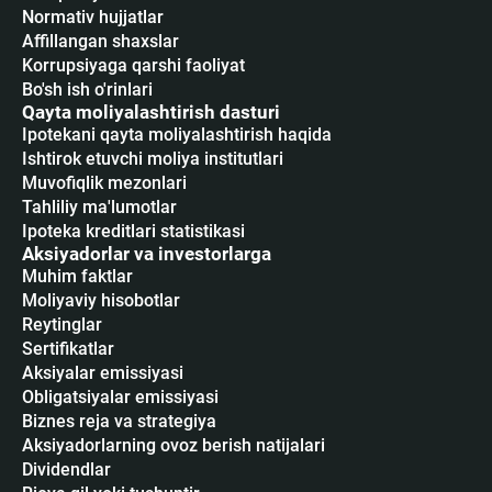
Normativ hujjatlar
Affillangan shaxslar
Korrupsiyaga qarshi faoliyat
Bo'sh ish o'rinlari
Qayta moliyalashtirish dasturi
Ipotekani qayta moliyalashtirish haqida
Ishtirok etuvchi moliya institutlari
Muvofiqlik mezonlari
Tahliliy ma'lumotlar
Ipoteka kreditlari statistikasi
Aksiyadorlar va investorlarga
Muhim faktlar
Moliyaviy hisobotlar
Reytinglar
Sertifikatlar
Аksiyalar emissiyasi
Obligatsiyalar emissiyasi
Biznes reja va strategiya
Aksiyadorlarning ovoz berish natijalari
Dividendlar