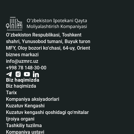
O‘zbekiston Respublikasi, Toshkent
shahri, Yunusobod tumani, Buyuk turon
MFY, Oloy bozori ko‘chasi, 64-uy, Orient
biznes markazi
info@uzmrc.uz
+998 78 148-30-00
Biz haqimizda
Biz haqimizda
Tarix
Kompaniya aksiyadorlari
Kuzatuv Kengashi
Kuzatuv kengashi qoshidagi qo‘mitalar
Ijroiya organi
Tashkiliy tuzilma
Kompaniya ustavi