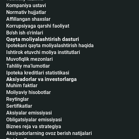
Kompaniya ustavi
Normativ hujjatlar
Affillangan shaxslar
Korrupsiyaga qarshi faoliyat
Bo'sh ish o'rinlari
Qayta moliyalashtirish dasturi
Ipotekani qayta moliyalashtirish haqida
Ishtirok etuvchi moliya institutlari
Muvofiqlik mezonlari
Tahliliy ma'lumotlar
Ipoteka kreditlari statistikasi
Aksiyadorlar va investorlarga
Muhim faktlar
Moliyaviy hisobotlar
Reytinglar
Sertifikatlar
Аksiyalar emissiyasi
Obligatsiyalar emissiyasi
Biznes reja va strategiya
Aksiyadorlarning ovoz berish natijalari