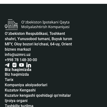
O‘zbekiston Respublikasi, Toshkent
shahri, Yunusobod tumani, Buyuk turon
MFY, Oloy bozori ko‘chasi, 64-uy, Orient
biznes markazi
info@uzmrc.uz
+998 78 148-30-00
Biz haqimizda
Biz haqimizda
Tarix
Kompaniya aksiyadorlari
Kuzatuv Kengashi
Kuzatuv kengashi qoshidagi qo‘mitalar
Ijroiya organi
Tashkiliy tuzilma