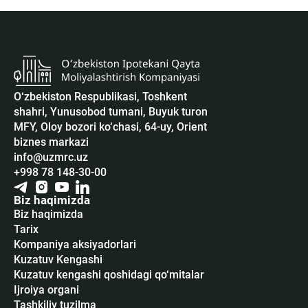
O‘zbekiston Respublikasi, Toshkent
shahri, Yunusobod tumani, Buyuk turon
MFY, Oloy bozori ko‘chasi, 64-uy, Orient
biznes markazi
info@uzmrc.uz
+998 78 148-30-00
Biz haqimizda
Biz haqimizda
Tarix
Kompaniya aksiyadorlari
Kuzatuv Kengashi
Kuzatuv kengashi qoshidagi qo‘mitalar
Ijroiya organi
Tashkiliy tuzilma