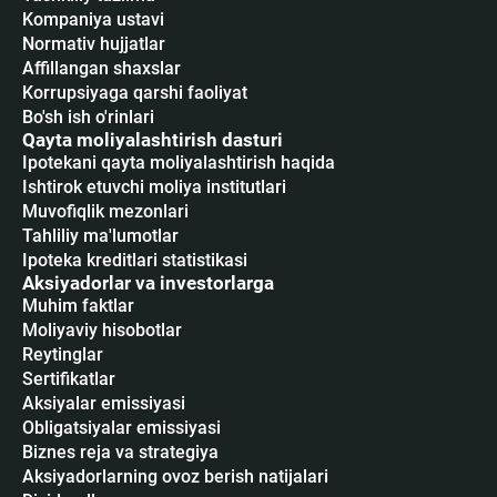
Kompaniya ustavi
Normativ hujjatlar
Affillangan shaxslar
Korrupsiyaga qarshi faoliyat
Bo'sh ish o'rinlari
Qayta moliyalashtirish dasturi
Ipotekani qayta moliyalashtirish haqida
Ishtirok etuvchi moliya institutlari
Muvofiqlik mezonlari
Tahliliy ma'lumotlar
Ipoteka kreditlari statistikasi
Aksiyadorlar va investorlarga
Muhim faktlar
Moliyaviy hisobotlar
Reytinglar
Sertifikatlar
Аksiyalar emissiyasi
Obligatsiyalar emissiyasi
Biznes reja va strategiya
Aksiyadorlarning ovoz berish natijalari