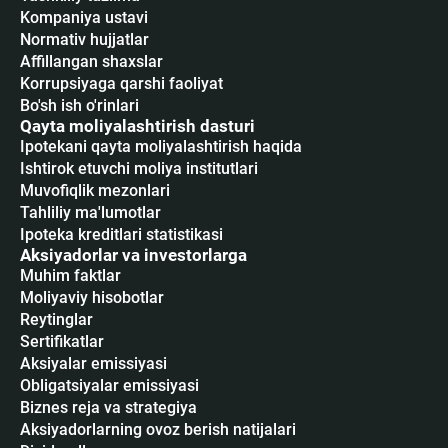
Kompaniya ustavi
Normativ hujjatlar
Affillangan shaxslar
Korrupsiyaga qarshi faoliyat
Bo'sh ish o'rinlari
Qayta moliyalashtirish dasturi
Ipotekani qayta moliyalashtirish haqida
Ishtirok etuvchi moliya institutlari
Muvofiqlik mezonlari
Tahliliy ma'lumotlar
Ipoteka kreditlari statistikasi
Aksiyadorlar va investorlarga
Muhim faktlar
Moliyaviy hisobotlar
Reytinglar
Sertifikatlar
Аksiyalar emissiyasi
Obligatsiyalar emissiyasi
Biznes reja va strategiya
Aksiyadorlarning ovoz berish natijalari