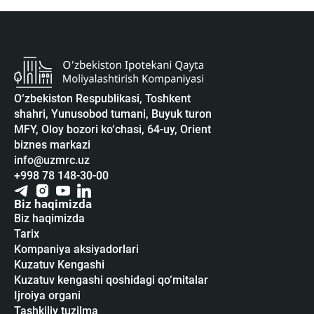
O‘zbekiston Respublikasi, Toshkent
shahri, Yunusobod tumani, Buyuk turon
MFY, Oloy bozori ko‘chasi, 64-uy, Orient
biznes markazi
info@uzmrc.uz
+998 78 148-30-00
Biz haqimizda
Biz haqimizda
Tarix
Kompaniya aksiyadorlari
Kuzatuv Kengashi
Kuzatuv kengashi qoshidagi qo‘mitalar
Ijroiya organi
Tashkiliy tuzilma